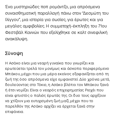
Ένα μυστηριώδες ποπ ρομάντζο, μια απρόσμενα
συναισθηματική παραλλαγή πάνω στον “Δεσμώτη του
Ιλίγγου”, μια ιστορία για σωσίες, για έρωτες και για
μεγάλες αμφιβολίες. Η συμμετοχή-έκπληξη του 71ου
Φεστιβάλ Καννών που εξελίχθηκε σε καλτ σινεφιλική
ανακάλυψη.
Σύνοψη
Η Ασάκο είναι μια νεαρή γυναίκα που γνωρίζει και
ερωτεύεται τρελά τον μονίμως και άσκοπα περιφερόμενο
Μπάκου, μέχρι που μια μέρα εκείνος εξαφανίζεται από τη
ζωή της όσο απρόσμενα είχε εμφανιστεί. Δύο χρόνια μετά,
δουλεύοντας στο Τόκιο, η Ασάκο βλέπει τον Μπάκου ξανά
ή έτσι νομίζει. Είναι ο νεαρός επιχειρηματίας Ριοχέι που
είναι φτυστός ο παλιός έρωτάς της. Οι δυο τους αρχίζουν
να χτίζουν μια ευτυχισμένη ζωή μαζί, μέχρι που το
παρελθόν της Ασάκο αρχίζει να έρχεται ξανά στην
επιφάνεια.