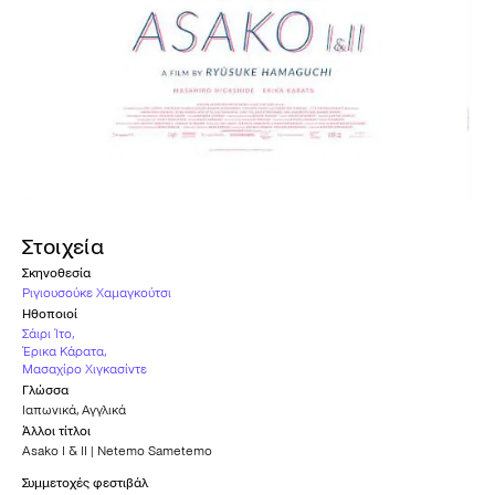
Στοιχεία
Σκηνοθεσία
Ριγιουσούκε Χαμαγκούτσι
Ηθοποιοί
Σάιρι Ίτο
,
Έρικα Κάρατα
,
Μασαχίρο Χιγκασίντε
Γλώσσα
Ιαπωνικά
,
Αγγλικά
Άλλοι τίτλοι
Asako I & II | Netemo Sametemo
Συμμετοχές φεστιβάλ