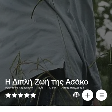
Η Διπλή Ζωή της Ασάκο
Ριγιουσούκε Χαμαγκούτσι
2018
1ώ 59λ
Αισθηματικό, Δράμα