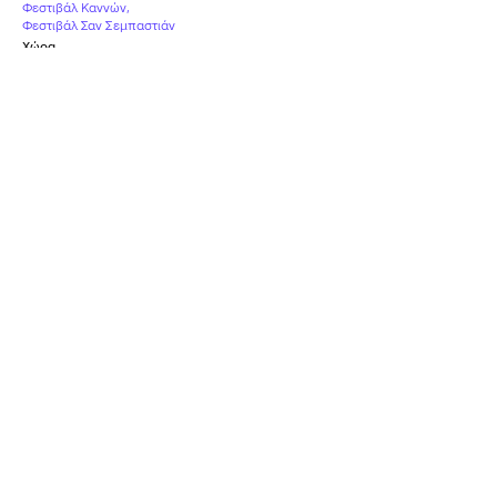
Φεστιβάλ Καννών
,
Φεστιβάλ Σαν Σεμπαστιάν
Χώρα
Γαλλία
,
Ιαπωνία
Υπότιτλοι
Ελληνικοί
Επίσημη Συμμετοχή
Επίσημη Συμμετοχή
ΦΕΣΤΙΒΆΛ ΚΑΝΝΏΝ
ΦΕΣΤΙΒΆΛ ΣΑΝ ΣΕΜΠΑΣΤΙΆΝ
2018
2018
Τι είπαν όσοι το είδαν
0
/5
Τι είπαν όσοι το είδαν
0
/5