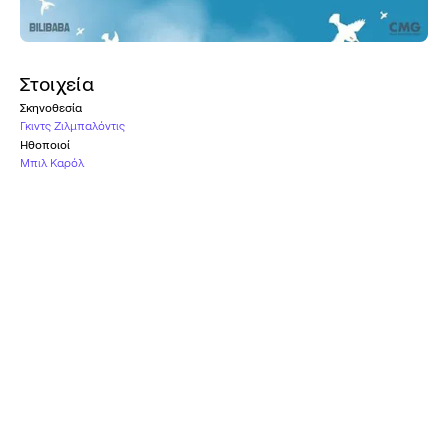
Στοιχεία
Σκηνοθεσία
Γκιντς Ζιλμπαλόντις
Ηθοποιοί
Μπιλ Καρόλ
Γλώσσα
Καμία
Χώρα
Λετονία
Καταλληλότητα
Κ
Βραβείο Καλύτερης
Ταινίας
ΦΕΣΤΙΒΆΛ ΚΙΝΟΥΜΈΝΩΝ ΣΧΕΔΊΩΝ
ΤΟΥ ΑΝΣΊ
2019