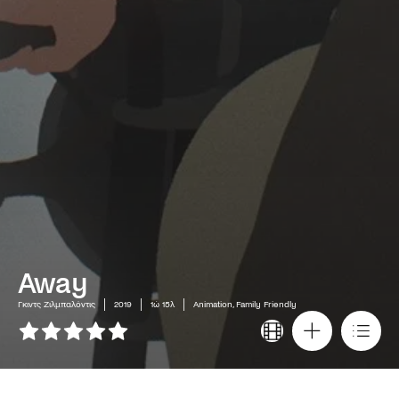
Away
Γκιντς Ζιλμπαλόντις
2019
1ώ 15λ
Animation, Family Friendly