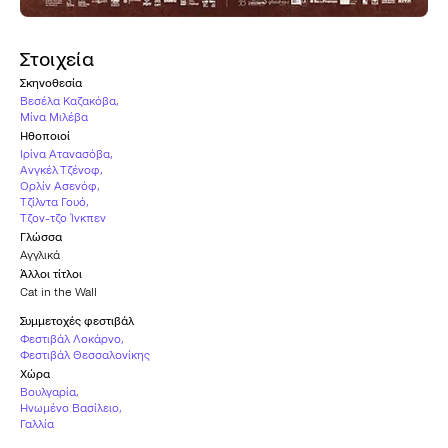
Στοιχεία
Σκηνοθεσία
Βεσέλα Καζακόβα
,
Μίνα Μιλέβα
Ηθοποιοί
Ιρίνα Ατανασόβα
,
Ανγκέλ Τζένοφ
,
Ορλίν Ασενόφ
,
Tζίλντα Γουό
,
Τζον-τζο Ίνκπεν
Γλώσσα
Αγγλικά
Άλλοι τίτλοι
Cat in the Wall
Συμμετοχές φεστιβάλ
Φεστιβάλ Λοκάρνο
,
Φεστιβάλ Θεσσαλονίκης
Χώρα
Βουλγαρία
,
Ηνωμένο Βασίλειο
,
Γαλλία
Υπότιτλοι