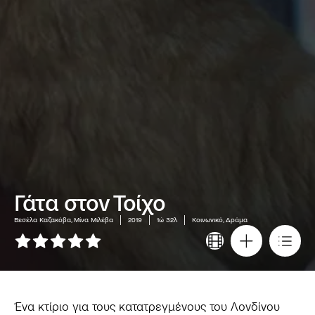
Γάτα στον Τοίχο
Βεσέλα Καζακόβα, Μίνα Μιλέβα
2019
1ώ 32λ
Κοινωνικό, Δράμα
Ένα κτίριο για τους κατατρεγμένους του Λονδίνου