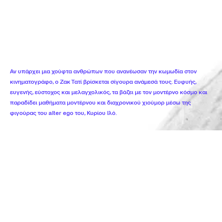
Αν υπάρχει μια χούφτα ανθρώπων που ανανέωσαν την κωμωδία στον
κινηματογράφο, ο Ζακ Τατί βρίσκεται σίγουρα ανάμεσά τους. Ευφυής,
ευγενής, εύστοχος και μελαγχολικός, τα βάζει με τον μοντέρνο κόσμο και
παραδίδει μαθήματα μοντέρνου και διαχρονικού χιούμορ μέσω της
φιγούρας του alter ego του, Κυρίου Ιλό.