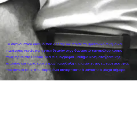
Το σκηνοθετικό δίδυμο που άλλαξε για πάντα το βρετανικό σινεμά και
παρέσυρε γενιές και γενιές θεατών στον θαυμαστό τεκνικόλορ κόσμο
τους, ήρθε στο Cinobo. Μια φιλμογραφία-μάθημα κινηματογραφικής
ιστορίας και ταυτόχρονα τρανή απόδειξη της απίστευτης εφευρετικότητας
του σινεμά τους, που παραμένει συναρπαστικά μαγευτικό μέχρι σήμερα.