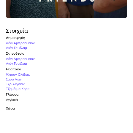
Στοιχεία
Δημιουργός
Λένι Άμπρααμσον
,
Λιάν Γουέλαμ
Σκηνοθεσία
Λένι Άμπρααμσον
,
Λιάν Γουέλαμ
Ηθοποιοί
Άλισον Όλιβερ
,
Σάσα Λέιν
,
Τζο Άλγουιν
,
Τζεμάιμα Κερκ
Γλώσσα
Αγγλικά
Χώρα
Ιρλανδία
,
Ηνωμένο Βασίλειο
,
ΗΠΑ
Καταλληλότητα