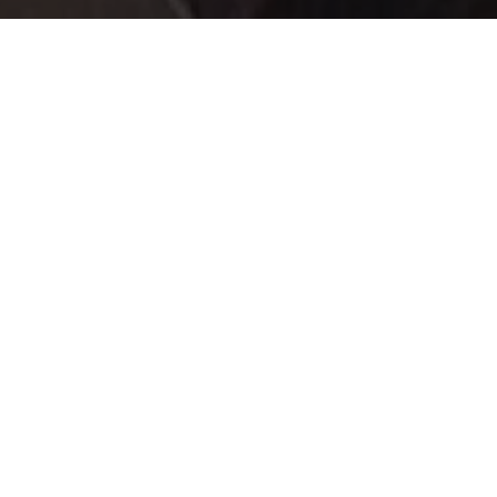
Από τις 
του 21ου
διασκεδα
ενηλικίω
λυκανθρω
Σύνοψ
Οι έφηβες 
περιθώριο 
δαγκώνετα
περιόδου, 
αντικατοπτ
ορμονικές 