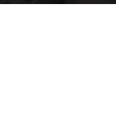
Στοιχεία
Σκηνοθεσία
Χώρα
Τζον Φόσετ
Καναδάς
Ηθοποιοί
Υπότιτλοι
Έμιλι Πέρκινς
,
Ελληνικοί
Κάθριν Ίζαμπελ
,
Καταλληλότητα
Κρις Λεμκί
,
Κ-18
Μίμι Ρότζερς
,
Τζέσι Μος
Γλώσσα
Αγγλικά
Άλλοι τίτλοι
Ginger Snaps