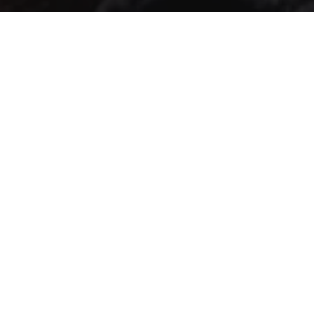
διασημότερες cult ταινίες τρόμου της αυγής
 αιώνα, μια πανίσχυρη και διαβολεμένα
στική αλληγορία για την βία της κοριτσίστικης
σης μέσα από μια ευρηματική ανανέωση του
πικού μύθου.
η
αδερφές Τζίντζερ και Μπριζίτ Φιτζέραλντ ζουν στο
και είναι εμμονικές με τον θάνατο. Αφού η Τζίντζερ
ι από έναν λυκάνθρωπο τη νύχτα της πρώτης της
υφίσταται μια τρομακτική μεταμόρφωση που
ρίζει την εφηβεία και τις ανεξέλεγκτες, καταστροφικές
αλλαγές. Δοκιμάζοντας έτσι την συμφωνία τους: «Για