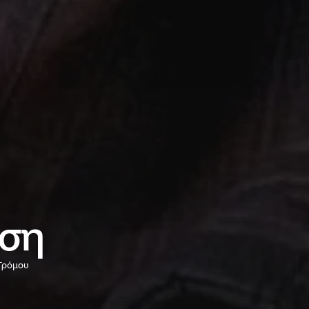
ση
 Τρόμου