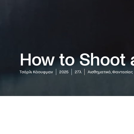
How to Shoot 
Τσάρλι Κάουφμαν
2025
27λ
Αισθηματικό, Φαντασίας
Η πρόσφ
συναντά 