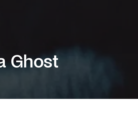
a Ghost
ατα βραβευμένη με Όσκαρ Τζέσι Μπάκλει
στους δρόμους της Αθήνας τη ματιά του