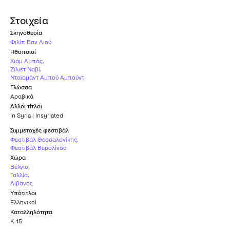
Στοιχεία
Σκηνοθεσία
Φιλίπ Βαν Λιού
Ηθοποιοί
Χιάμ Αμπάς
,
Ζιλιέτ Ναβί
,
Νταϊαμάντ Αμπού Αμπούντ
Γλώσσα
Αραβικά
Άλλοι τίτλοι
In Syria | Insyriated
Συμμετοχές φεστιβάλ
Φεστιβάλ Θεσσαλονίκης
,
Φεστιβάλ Βερολίνου
Χώρα
Βέλγιο
,
Γαλλία
,
Λίβανος
Υπότιτλοι
Ελληνικοί
Καταλληλότητα
Κ-15