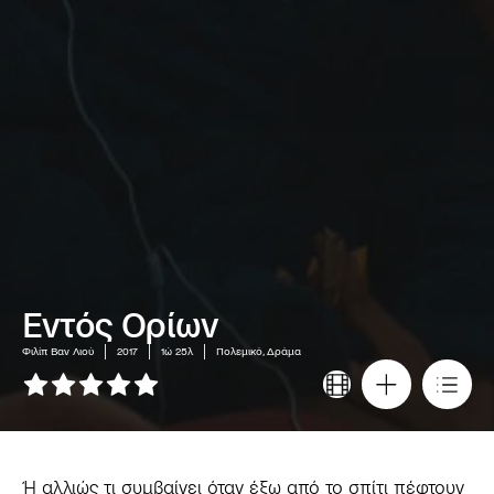
Εντός Ορίων
Φιλίπ Βαν Λιού
2017
1ώ 25λ
Πολεμικό, Δράμα
Ή αλλιώς τι συμβαίνει όταν έξω από το σπίτι πέφτουν