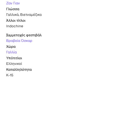
Ζαν Γιαν
Γλώσσα
Γαλλικά
,
Βιετναμέζικα
Άλλοι τίτλοι
Indochine
Συμμετοχές φεστιβάλ
Βραβεία Όσκαρ
Χώρα
Γαλλία
Υπότιτλοι
Ελληνικοί
Καταλληλότητα
Κ-15
Υποψηφιότητα για
Όσκαρ Καλύτερης
Όσκαρ Α' Γυναικείου
Ξενόγλωσσης Ταινίας
Ρόλου (Κατρίν
Ντενέβ)
ΒΡΑΒΕΊΑ ΌΣΚΑΡ
1993
ΒΡΑΒΕΊΑ ΌΣΚΑΡ
1993