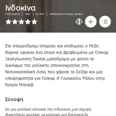
Ινδοκίνα
Ρεζίς Βαρνιέ
1992
2ώ 40λ
Αισθηματικό, Εποχής, Δράμα
Στο σταυροδρόμι Ιστορίας και επιθυμίας, ο Ρεζίς
Βαρνιέ υφαίνει ένα επικό και βραβευμένο με Όσκαρ
Ξενόγλωσσης Ταινίας μελόδραμα με φόντο το
λυκόφως της γαλλικής αποικιοκρατίας στη
Νοτιοανατολική Ασία, που χάρισε το Σεζάρ και μια
υποψηφιότητα για Όσκαρ Α’ Γυναικείου Ρόλου στην
Κατρίν Ντενέβ.
Σύνοψη
Σε μια γαλλική αποικία της Ινδοκίνας, μια ισχυρή
ιδιοκτήτρια φυτείας μεγαλώνει μια Βιετναμέζα