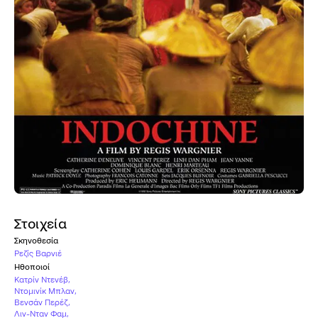
Στοιχεία
Σκηνοθεσία
Ρεζίς Βαρνιέ
Ηθοποιοί
Κατρίν Ντενέβ
,
Ντομινίκ Μπλαν
,
Βενσάν Περέζ
,
Λιν-Νταν Φαμ
,