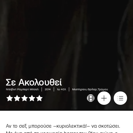
Σε Ακολουθεί
Ντέιβιντ Ρόμπερτ Μίτσελ
2014
1ώ 40λ
Μυστηρίου, Θρίλερ, Τρόμου
Αν το σεξ μπορούσε –κυριολεκτικά!– να σκοτώσει.