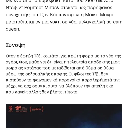
Με ένα από τα κορυφαία horror του 21ου αιώνα, ο
Ντέιβιντ Ρόμπερτ Μίτσελ στέκεται ως περήφανος
συνεχιστής του Τζον Κάρπεντερ, κι η Μάικα Μονρό
μετατρέπεται εν μια νυκτί σε νέα, μελαγχολική scream
queen.
Σύνοψη
Όταν η έφηβη Τζέι κοιμάται για πρώτη φορά με το νέο της
αγόρι, Χιου, μαθαίνει ότι είναι η τελευταία αποδέκτης μιας
μοιραίας κατάρας που μεταδίδεται από θύμα σε θύμα
μέσω της σεξουαλικής επαφής. Οι φίλοι της Τζέι δεν
πιστεύουν τα φαινομενικά παρανοϊκά παραληρήματά της,
μέχρι να αρχίσουν κι αυτοί να βλέπουν την απειλή εκεί
που κανείς άλλος δεν βλέπει τίποτα…