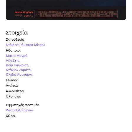
Στοιχεία
Σκηνοθεσία
Ντέιβιντ Ρόμπερτ Μίτσελ
Ηθοποιοί
Μάικα Μονρό
,
Λίλι Σεπ
,
Κέιρ Γκίλκριστ
,
Ντάνιελ Ζοβάτο
,
Ολίβια Λουκάρντι
Γλώσσα
Αγγλικά
Άλλοι τίτλοι
It Follows
Συμμετοχές φεστιβάλ
Φεστιβάλ Καννών
Χώρα
ΗΠΑ
Υπότιτλοι