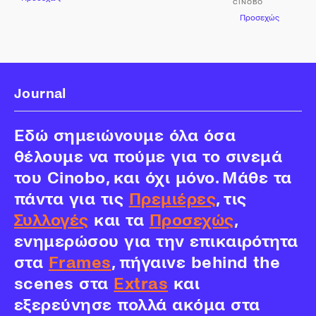
CINOBO
Προσεχώς
Journal
Εδώ σημειώνουμε όλα όσα
θέλουμε να πούμε για το σινεμά
του Cinobo, και όχι μόνο. Μάθε τα
πάντα για τις
Πρεμιέρες
, τις
Συλλογές
και τα
Προσεχώς
,
ενημερώσου για την επικαιρότητα
στα
Frames
, πήγαινε behind the
scenes στα
Extras
και
εξερεύνησε πολλά ακόμα στα