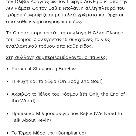
τον Ολιβιέ Ασαγιάς ως τον Γιώργο Λάνθιμο κι από την
Λιν Ράμσεϊ ως τον Ξαβιέ Ντολάν, η άλλη πλευρά του
τρόμου ζωγραφίζεται με πολλά χρώματα και έρχεται
από κάθε κινηματογραφικό είδος.
Το Cinobo παρουσιάζει τη συλλογή Η Άλλη Πλευρά
του Τρόμου, διαλέγοντας 15 σύγχρονες ταινίες
εναλλακτικού τρόμου από κάθε είδος.
Στη συλλογή συμπεριλαμβάνονται οι ταινίες:
Personal Shopper: η Βοηθός
Η Ψυχή και το Σώμα (On Body and Soul)
Ακριβώς το Τέλος του Κόσμου (It’s Only the End of
the World)
Πρέπει να Μιλήσουμε για τον Κέβιν (We Need to
Talk About Kevin)
Το Τέρας Μέσα της (Compliance)