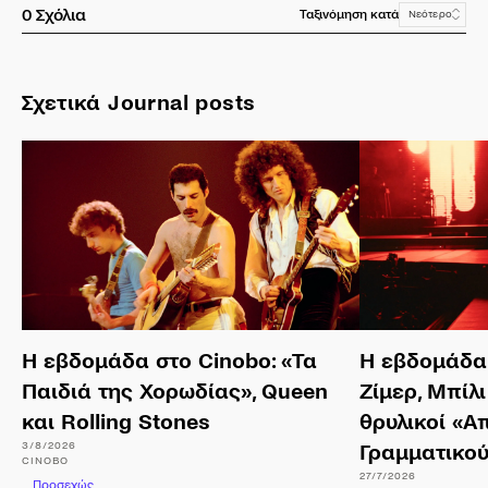
0
Σχόλια
Ταξινόμηση κατά
Νεότερο
Σχετικά Journal posts
Η εβδομάδα στο Cinobo: «Τα
Η εβδομάδα 
Παιδιά της Χορωδίας», Queen
Ζίμερ, Μπίλι
και Rolling Stones
θρυλικοί «Α
3/8/2026
Γραμματικο
CINOBO
27/7/2026
Προσεχώς