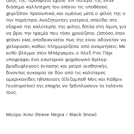
ζωής της: πρόσφατα έχασε τον πατέρα της, έναν
διάσημο καλλιτέχνη του οποίου τις υποθέσεις
χειριζόταν προσωπικά, και αμέσως μετά ο φίλος της ο
την παράτησε. Αναζητώντας γιατρειά, σπεύδει στο
εξοχικό της καλύτερής της φίλης, δίπλα στη λίμνη, για
να βρει την ηρεμία που τόσο χρειάζεται. Ωστόσο, όταν
φτάνει εκεί, αποδεικνύεται πως της είναι αδύνατον να
χαλαρώσει, καθώς πλημμυρίζεται από αναμνήσεις. Με
ευθύ βλέμμα στον Μπέργκμαν, ο Άλεξ Ρος Πέρι
υπογράφει ένα εσωτερικό ψυχολογικό θρίλερ
βραδυφλεγούς έντασης και ρετρό αισθητικής,
δίνοντας ευκαιρία σε δύο από τις καλύτερες
αμερικανίδες ηθοποιούς (Ελίζαμπεθ Μος και Κάθριν
Γουότερστον) της εποχής να ξεδιπλώσουν το ταλέντο
τους.
Μαύρο Χιόνι (Nieve Negra / Black Snow)