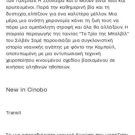
των Ταλιμπάν. Η Ζουνάιρα και ο Μόσεν είναι νέοι και
ερωτευμένοι. Παρά την καθημερινή βία και τη
δυστυχία, ελπίζουν για ένα καλύτερο μέλλον. Μια
μέρα, μια ανόητη χειρονομία κάνει τη ζωή τους να
πάρει μια αμετάκλητη στροφή και όλα θα αλλάξουν. Η
εταιρεία παραγωγής της ταινίας “Το Τρίο της Μπελβίλ”
του Σιλβέν Σομέ παρουσιάζει μια συγκλονιστική
ιστορία νεανικής αγάπης με φόντο την Καμπούλ,
αποτυπωμένη με μια εντυπωσιακή τεχνική
χειροποίητου κινουμένου σχεδίου βασισμένου σε
κινήσεις αληθινών ηθοποιών.
New in Cinobo
Transit
Σε μια απροσδιόριστη χρονικά Ευρώπη που μαστίζεται