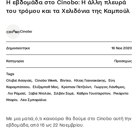
Η εβδομάδα στο Cinobo: Η άλλη πλευρά
του τρόμου και τα Χελιδόνια της Καμπούλ
Cinobo
Δημοσιεύτηκε
16 Νοε 2020
Κατηγορία
Προσεχώς
Tags
Ολιβιέ Ασαγιάς
,
Cinobo Week
,
Βίντεο
,
Ηλίας Γιαννακάκης
,
Εύη 
Καραμπάτσου
,
Ελίζαμπεθ Μος
,
Κρίστιαν Πέτζολντ
,
Γιώργος Λάνθιμος
,
Λιν Ράμσεϊ
,
Ξαβιέ Ντολάν
,
Σιλβέν Σομέ
,
Κάθριν Γουότερστον
,
Ρικάρντο 
Νταρίν
,
Λέο Σμπαράλια
Με μια ματιά, ό,τι καινούριο θα δούμε στο Cinobo αυτή την
εβδομάδα, από 16 ως 22 Νοεμβρίου.