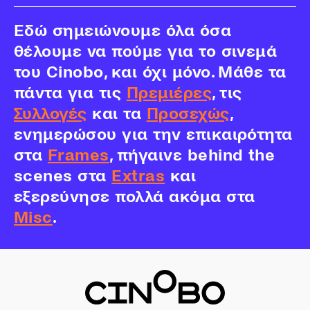
Εδώ σημειώνουμε όλα όσα
θέλουμε να πούμε για το σινεμά
του Cinobo, και όχι μόνο. Μάθε τα
πάντα για τις
Πρεμιέρες
, τις
Συλλογές
και τα
Προσεχώς
,
ενημερώσου για την επικαιρότητα
στα
Frames
, πήγαινε behind the
scenes στα
Extras
και
εξερεύνησε πολλά ακόμα στα
Misc
.