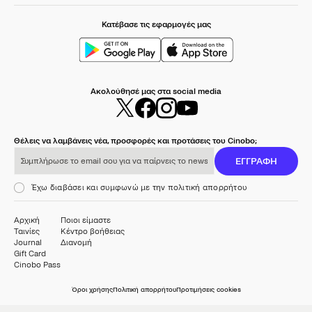
Κατέβασε τις εφαρμογές μας
Ακολούθησέ μας στα social media
Θέλεις να λαμβάνεις νέα, προσφορές και προτάσεις του Cinobo;
Συμπλήρωσε το email σου για να παίρνεις το newsletter μας
ΕΓΓΡΑΦΗ
Έχω διαβάσει και συμφωνώ με την πολιτική απορρήτου
Αρχική
Ποιοι είμαστε
Ταινίες
Κέντρο βοήθειας
Journal
Διανομή
Gift Card
Cinobo Pass
Όροι χρήσης
Πολιτική απορρήτου
Προτιμήσεις cookies