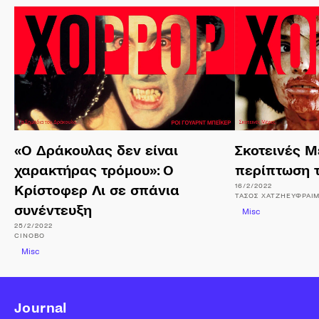
«Ο Δράκουλας δεν είναι
Σκοτεινές Μ
χαρακτήρας τρόμου»: Ο
περίπτωση τ
16/2/2022
Κρίστοφερ Λι σε σπάνια
ΤΆΣΟΣ
ΧΑΤΖΗΕΥΦΡΑΙΜ
συνέντευξη
Misc
25/2/2022
CINOBO
Misc
Journal