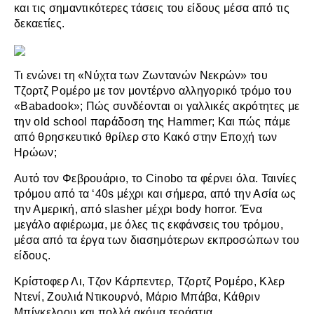
και τις σημαντικότερες τάσεις του είδους μέσα από τις
δεκαετίες.
Τι ενώνει τη «Νύχτα των Ζωντανών Νεκρών» του
Τζορτζ Ρομέρο με τον μοντέρνο αλληγορικό τρόμο του
«Babadook»; Πώς συνδέονται οι γαλλικές ακρότητες με
την old school παράδοση της Hammer; Και πώς πάμε
από θρησκευτικό θρίλερ στο Κακό στην Εποχή των
Ηρώων;
Αυτό τον Φεβρουάριο, το Cinobo τα φέρνει όλα. Ταινίες
τρόμου από τα ‘40s μέχρι και σήμερα, από την Ασία ως
την Αμερική, από slasher μέχρι body horror. Ένα
μεγάλο αφιέρωμα, με όλες τις εκφάνσεις του τρόμου,
μέσα από τα έργα των διασημότερων εκπροσώπων του
είδους.
Κρίστοφερ Λι, Τζον Κάρπεντερ, Τζορτζ Ρομέρο, Κλερ
Ντενί, Ζουλιά Ντικουρνό, Μάριο Μπάβα, Κάθριν
Μπίγκελοου και πολλά ακόμα τεράστια