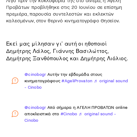
Λίγο πριν την κυκλοφορία της στο σινεμά, η Αγέλη
Προβάτων προβλήθηκε στις 20 Ιουνίου σε επίσημη
πρεμιέρα, παρουσία συντελεστών και εκλεκτών
καλεσμένων, στον θερινό κινηματογράφο Θησείον.
Εκεί μας μίλησαν γι’ αυτή οι ηθοποιοί
Δημήτρης Λάλος, Γιάννης Βασιλώττος,
Δημήτρης Ξανθόπουλος και Δημήτρης Λιόλιος.
@cinobogr
Αυτήν την εβδομάδα στους
κινηματογράφους
#AgeliProvaton
♬ original sound
- Cinobo
@cinobogr
Από σήμερα η ΑΓΕΛΗ ΠΡΟΒΑΤΩΝ online
αποκλειστικά στο
#Cinobo
♬ original sound -
Cinobo