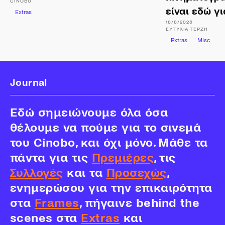
CINOBO
είναι εδώ γι
Extras
16/6/2025
ΕΥΤΥΧΊΑ
ΤΕΡΖΉ
Extras
Misc
Journal
Εδώ σημειώνουμε όλα όσα
θέλουμε να πούμε για το σινεμά
του Cinobo, και όχι μόνο. Μάθε τα
πάντα για τις
Πρεμιέρες
, τις
Συλλογές
και τα
Προσεχώς
,
ενημερώσου για την επικαιρότητα
στα
Frames
, πήγαινε behind the
scenes στα
Extras
και