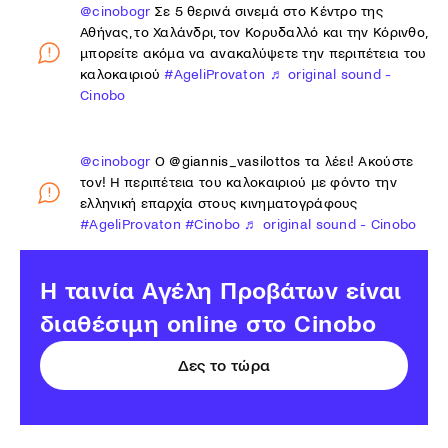
@cinobogr
Σε 5 θερινά σινεμά στο Κέντρο της
Αθήνας, το Χαλάνδρι, τον Κορυδαλλό και την Κόρινθο,
μπορείτε ακόμα να ανακαλύψετε την περιπέτεια του
καλοκαιριού
#AgeliProvaton
♬ original sound -
Cinobo
@cinobogr
Ο @giannis_vasilottos τα λέει! Ακούστε
τον! Η περιπέτεια του καλοκαιριού με φόντο την
ελληνική επαρχία στους κινηματογράφους
#AgeliProvaton
#Cinobo
♬ original sound - Cinobo
H ταινία Αγέλη Προβάτων είναι
διαθέσιμη online στο Cinobo
Δες το τώρα