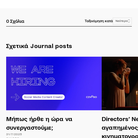
0
Σχόλια
Ταξινόμηση κατά
Νεότερο
Σχετικά Journal posts
Μήπως ήρθε η ώρα να
Directors’ N
συνεργαστούμε;
αγαπημένος
31/7/2025
κινηματογρ