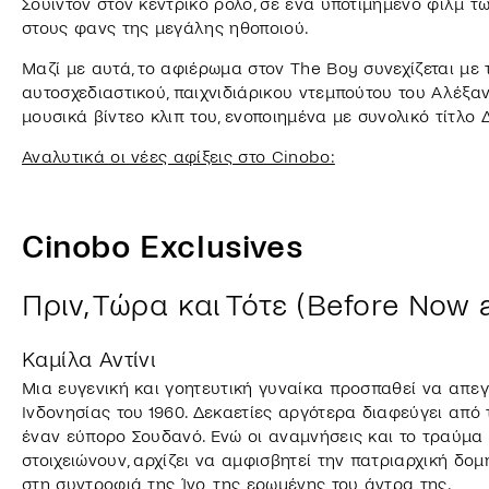
Σουίντον στον κεντρικό ρόλο, σε ένα υποτιμημένο φιλμ τ
στους φανς της μεγάλης ηθοποιού.
Μαζί με αυτά, το αφιέρωμα στον The Boy συνεχίζεται με τ
αυτοσχεδιαστικού, παιχνιδιάρικου ντεμπούτου του Αλέξα
μουσικά βίντεο κλιπ του, ενοποιημένα με συνολικό τίτλο 
Αναλυτικά οι νέες αφίξεις στο Cinobo:
Cinobo Exclusives
Πριν, Τώρα και Τότε (Before Now 
Καμίλα Αντίνι
Μια ευγενική και γοητευτική γυναίκα προσπαθεί να απεγ
Ινδονησίας του 1960. Δεκαετίες αργότερα διαφεύγει από
έναν εύπορο Σουδανό. Ενώ οι αναμνήσεις και το τραύμα
στοιχειώνουν, αρχίζει να αμφισβητεί την πατριαρχική δομ
στη συντροφιά της Ίνο, της ερωμένης του άντρα της.