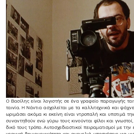
Ο Βασίλης είναι λογιστής σε ένα γραφείο παραγωγής ταιν
ταινία. Η Νάντια ασχολείται με τα καλλιτεχνικά και ψάχνε
ωριμάσει ακόμα κι εκείνη είναι ντροπαλή και υποτιμά τη
συναντηθούν ενώ γύρω τους κινούνται φίλοι και γνωστοί, 
δικό τους τρόπο. Αυτοσχεδιαστικοί πειραματισμοί με την
νεανική δημιουργικότητα και ανεμελιά, υποσχέσεις για μ