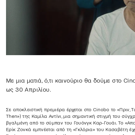
Με μια ματιά, ό,τι καινούριο θα δούμε στο Ci
ως 30 Απριλίου.
Σε αποκλειστική πρεμιέρα έρχεται στο Cinobo το «Πριν, Τ
Then») της Καμίλα Αντίνι, μια σημαντική στιγμή του σύγχ
βγαλμένη από το σύμπαν του Γουόνγκ Καρ-Γουάι. Το «Απαγ
Ερίκ Ζονκά εμπνέεται από τη «Γκλόρια» του Κασαβέτη έχ