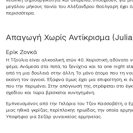
μεγάλου μήκους ταινία του Αλέξανδρου Βούλγαρη έχει 
περισσότερα.
Απαγωγή Χωρίς Αντίκρισμα (Julia
Ερίκ Ζονκά
Η Τζούλια είναι αλκοολική, ετών 40. Χειριστική, αδύνατο 
ψέμα. Ανάμεσα στα ποτά, τα ξενύχτια και τα one night s
από τη μια δουλειά στην άλλη. Το μόνο άτομο που τη νοιά
εκείνη τον αγνοεί. Έξαφνα όμως έχει μια επιφοίτηση, κι
που την περιμένει. Στην απόγνωσή της, στρέφεται στο έγ
σχεδίου και τώρα βρίσκεται κυνηγημένη.
Εμπνευσμένος από την Γκλόρια του Τζον Κασσαβέτη, ο Ε
μιας ηθικά γκρίζας, περίπλοκης ηρωίδας, την οποία ερμην
Υποψήφια για Σεζάρ γυναικείας ερμηνείας.