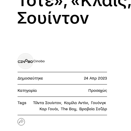
Τότε», «Κλαις;
Σουίντον
Cinobo
Δημοσιεύτηκε
24 Απρ 2023
Κατηγορία
Προσεχώς
Tags
Τίλντα Σουίντον
,
Καμίλα Αντίνι
,
Γουόνγκ 
Καρ Γουάι
,
The Boy
,
Βραβεία Σεζάρ
Share