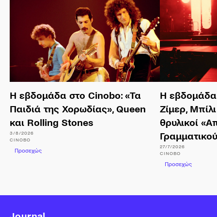
Η εβδομάδα στο Cinobo: «Τα
Η εβδομάδα 
Παιδιά της Χορωδίας», Queen
Ζίμερ, Μπίλι
και Rolling Stones
θρυλικοί «Α
3/8/2026
Γραμματικο
CINOBO
27/7/2026
Προσεχώς
CINOBO
Προσεχώς
Journal