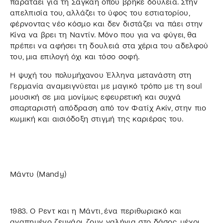
παρατάει για τη Σαγκάη όπου βρήκε δουλειά. Στην
απελπισία του, αλλάζει το ύφος του εστιατορίου,
φέρνοντας νέο κόσμο και δεν διστάζει να πάει στην
Κίνα να βρει τη Ναντίν. Μόνο που για να φύγει, θα
πρέπει να αφήσει τη δουλειά στα χέρια του αδελφού
του, μια επιλογή όχι και τόσο σοφή.
Η ψυχή του πολυμήχανου Έλληνα μετανάστη στη
Γερμανία αναμειγνύεται με μαγικό τρόπο με τη soul
μουσική σε μια μονίμως εφευρετική και συχνά
σπαρταριστή απόδραση από τον Φατίχ Ακίν, στην πιο
κωμική και αισιόδοξη στιγμή της καριέρας του.
Μάντυ (Mandy)
1983. Ο Ρεντ και η Μάντι, ένα περιθωριακό και
αγαπημένο ζευγάρι, ζουν γαλήνια στο δάσος, μέχρι