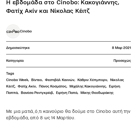
Η εβδομάδα στο Cinobo: Κακογιάννης,
Φατίχ Ακίν και Νίκολας Κέιτζ
Cinobo
Δημοσιεύτηκε
8 Μαρ 2021
Κατηγορία
Προσεχώς
Tags
Cinobo Week
,
Βίντεο
,
Φεστιβάλ Καννών
,
Κάθριν Χέπμπορν
,
Νίκολας 
Κέιτζ
,
Φατίχ Ακίν
,
Πάνος Κοσμάτος
,
Μιχάλης Κακογιάννης
,
Ειρήνη 
Παππά
,
Βανέσα Ρεντγκρέιβ
,
Ειρήνη Παπά
,
Μίκης Θεοδωράκης
Με μια ματιά, ό,τι καινούριο θα δούμε στο Cinobo αυτή την
εβδομάδα, από 8 ως 14 Μαρτίου.