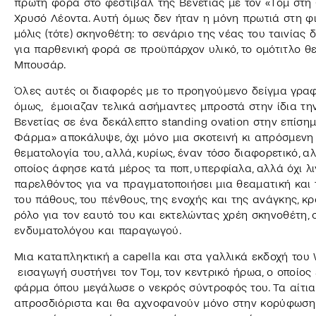
πρώτη φορά στο φεστιβάλ της Βενετίας με τον «Τομ στη
Χρυσό Λέοντα. Αυτή όμως δεν ήταν η μόνη πρωτιά στη φ
μόλις (τότε) σκηνοθέτη: το σενάριο της νέας του ταινίας
για παρθενική φορά σε προϋπάρχον υλικό, το ομότιτλο θ
Μπουσάρ.
Όλες αυτές οι διαφορές με το προηγούμενο δείγμα γρα
όμως, έμοιαζαν τελικά ασήμαντες μπροστά στην ίδια την 
Βενετίας σε ένα δεκάλεπτο standing ovation στην επίση
Φάρμα» αποκάλυψε, όχι μόνο μια σκοτεινή κι απρόσμενη
θεματολογία του, αλλά, κυρίως, έναν τόσο διαφορετικό, αλ
οποίος άφησε κατά μέρος τα ποπ, υπερφίαλα, αλλά όχι λι
παρελθόντος για να πραγματοποιήσει μια θεαματική και
του πάθους, του πένθους, της ενοχής και της ανάγκης, 
ρόλο για τον εαυτό του και εκτελώντας χρέη σκηνοθέτη, 
ενδυματολόγου και παραγωγού.
Μια καταπληκτική a capella και στα γαλλικά εκδοχή του 
εισαγωγή συστήνει τον Τομ, τον κεντρικό ήρωα, ο οποίο
φάρμα όπου μεγάλωσε ο νεκρός σύντροφός του. Τα αίτι
απροσδιόριστα και θα αχνοφανούν μόνο στην κορύφωση τ