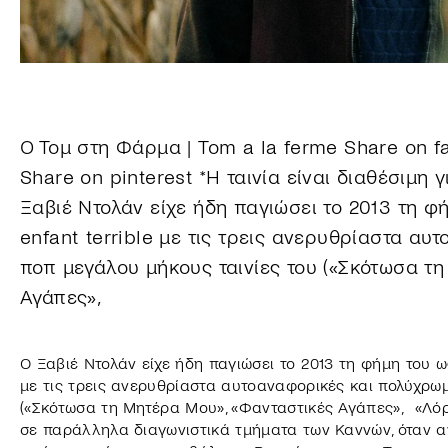
Ο Τομ στη Φάρμα | Tom a la ferme Share on f
Share on pinterest *Η ταινία είναι διαθέσιμη 
Ξαβιέ Ντολάν είχε ήδη παγιώσει το 2013 τη φ
enfant terrible με τις τρεις ανερυθρίαστα α
ποπ μεγάλου μήκους ταινίες του («Σκότωσα τ
Αγάπες»,
Ο Ξαβιέ Ντολάν είχε ήδη παγιώσει το 2013 τη φήμη του ως
με τις τρεις ανερυθρίαστα αυτοαναφορικές και πολύχρω
(«Σκότωσα τη Μητέρα Μου», «Φανταστικές Αγάπες», «Λόρ
σε παράλληλα διαγωνιστικά τμήματα των Καννών, όταν α