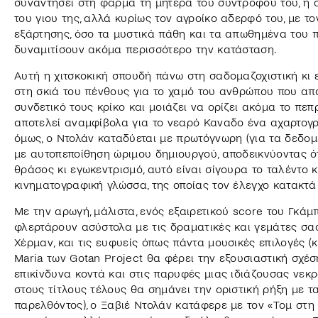
συναντήσει στη φάρμα τη μητέρα του συντρόφου του, η ο
του γιου της, αλλά κυρίως τον αγροίκο αδερφό του, με το
εξάρτησης, όσο τα μυστικά πάθη και τα απωθημένα του 
δυναμιτίσουν ακόμα περισσότερο την κατάσταση.
Αυτή η χιτσκοκική σπουδή πάνω στη σαδομαζοχιστική κι 
στη σκιά του πένθους για το χαμό του ανθρώπου που απ
συνδετικό τους κρίκο και μοιάζει να ορίζει ακόμα το πεπ
αποτελεί αναμφίβολα για το νεαρό Καναδο ένα αχαρτογρά
όμως, ο Ντολάν καταδύεται με πρωτόγνωρη (για τα δεδομ
με αυτοπεποίθηση ώριμου δημιουργού, αποδεικνύοντας ότ
θράσος κι εγωκεντρισμό, αυτό είναι σίγουρα το ταλέντο κ
κινηματογραφική γλώσσα, της οποίας τον έλεγχο κατακτά
Με την αρωγή, μάλιστα, ενός εξαιρετικού score του Γκάμπ
φλερτάρουν ασύστολα με τις δραματικές και γεμάτες σ
Χέρμαν, και τις ευφυείς όπως πάντα μουσικές επιλογές (
Maria των Gotan Project θα φέρει την εξουσιαστική σχέ
επικίνδυνα κοντά και στις παρυφές μιας ιδιάζουσας νεκρ
στους τίτλους τέλους θα σημάνει την οριστική ρήξη με τ
παρελθόντος), ο Ξαβιέ Ντολάν κατάφερε με τον «Τομ στη