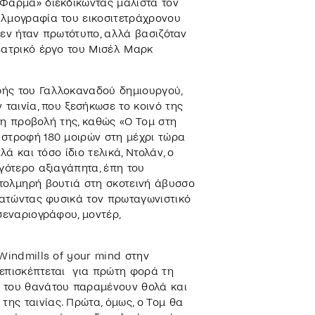
 Φάρμα» διεκδικώντας μάλιστα τον
ιλμογραφία του εικοσιτετράχρονου
 δεν ήταν πρωτότυπο, αλλά βασιζόταν
εατρικό έργο του Μισέλ Μαρκ
φής του Γαλλοκαναδού δημιουργού,
ταινία, που ξεσήκωσε το κοινό της
μη προβολή της, καθώς «Ο Τομ στη
 στροφή 180 μοιρών στη μέχρι τώρα
λά και τόσο ίδιο τελικά, Ντολάν, ο
γότερο αξιαγάπητα, έπη του
 τολμηρή βουτιά στη σκοτεινή άβυσσο
κρατώντας φυσικά τον πρωταγωνιστικό
σεναριογράφου, μοντέρ,
Windmills of your mind στην
ς επισκέπτεται για πρώτη φορά τη
α του θανάτου παραμένουν θολά και
ης ταινίας. Πρώτα, όμως, ο Τομ θα