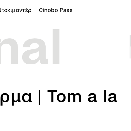
Ντοκιμαντέρ
Cinobo Pass
Α
ρμα | Tom a la