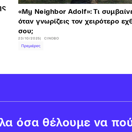
ης
«My Neighbor Adolf»: Τι συμβαίν
όταν γνωρίζεις τον χειρότερο εχ
σου;
23/10/2025
CINOBO
Πρεμιέρες
α όσα θέλουμε να πού