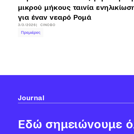
μικρού μήκους ταινία ενηλικίωσ
για έναν νεαρό Ρομά
3/3/2026
CINOBO
Πρεμιέρες
Journal
Εδώ σημειώνουμε όλ