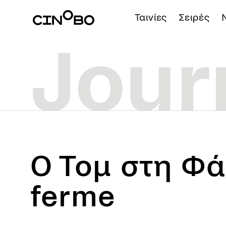
Ταινίες
Σειρές
Ο Τομ στη Φά
ferme