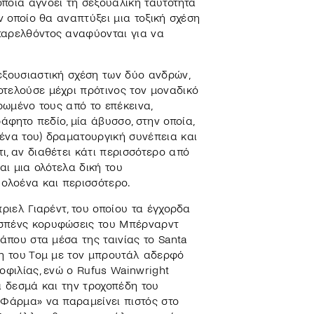
ποία αγνοεί τη σεξουαλική ταυτότητα
ν οποίο θα αναπτύξει μια τοξική σχέση
παρελθόντος αναφύονται για να
εξουσιαστική σχέση των δύο ανδρών,
οτελούσε μέχρι πρότινος τον μοναδικό
ρωμένο τους από το επέκεινα,
φητο πεδίο, μία άβυσσο, στην οποία,
ένα του) δραματουργική συνέπεια και
ι, αν διαθέτει κάτι περισσότερο από
αι μια ολότελα δική του
 ολοένα και περισσότερο.
ριελ Γιαρέντ, του οποίου τα έγχορδα
ασπένς κορυφώσεις του Μπέρναρντ
κάπου στα μέσα της ταινίας το Santa
ση του Τομ με τον μπρουτάλ αδερφό
οφιλίας, ενώ ο Rufus Wainwright
α δεσμά και την τροχοπέδη του
 Φάρμα» να παραμείνει πιστός στο