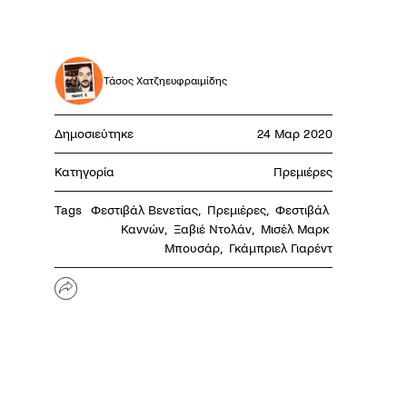
Τάσος Χατζηευφραιμίδης
Δημοσιεύτηκε
24 Μαρ 2020
Κατηγορία
Πρεμιέρες
Tags
Φεστιβάλ Βενετίας
,
Πρεμιέρες
,
Φεστιβάλ 
Καννών
,
Ξαβιέ Ντολάν
,
Μισέλ Μαρκ 
Μπουσάρ
,
Γκάμπριελ Γιαρέντ
Share