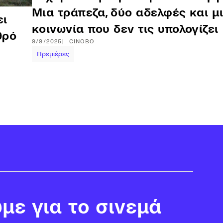
Μια τράπεζα, δύο αδελφές και μ
ει
κοινωνία που δεν τις υπολογίζει
θρό
9/9/2025
CINOBO
Πρεμιέρες
με για το σινεμά