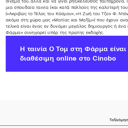
σινεμά του, αλλά και να γίνει ρηξικέλευθος ταυτόχρονα
μια σπουδαία ταινία (και κατά πολλούς της καλύτερή του
(«Ακριβώς το Τέλος του Κόσμου», «Η Ζωή του Τζον Φ. Ντό
ακόμα στη χώρα μας «Ματίας και Μαξίμ») που έχουν ανα
τελικά είναι ένας εν δυνάμει μεγάλος δημιουργός ή ένα
Φάρμα» συνηγορεί υπέρ της πρώτης εκδοχής.
H ταινία Ο Τομ στη Φάρμα είναι
διαθέσιμη online στο Cinobo
Ταξινόμησ