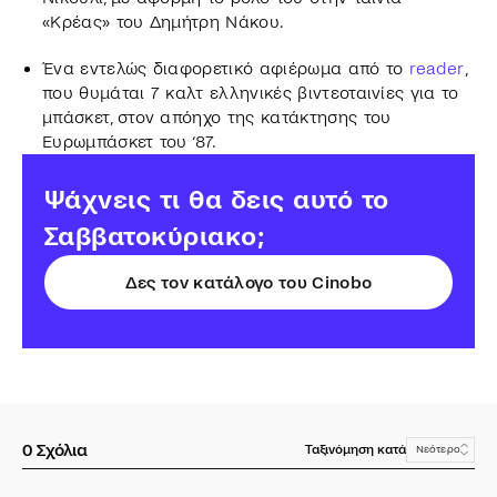
«Κρέας» του Δημήτρη Νάκου.
Ένα εντελώς διαφορετικό αφιέρωμα από το
reader
,
που θυμάται 7 καλτ ελληνικές βιντεοταινίες για το
μπάσκετ, στον απόηχο της κατάκτησης του
Ευρωμπάσκετ του ‘87.
Ψάχνεις τι θα δεις αυτό το
Σαββατοκύριακο;
Δες τον κατάλογο του Cinobo
0
Σχόλια
Ταξινόμηση κατά
Νεότερο