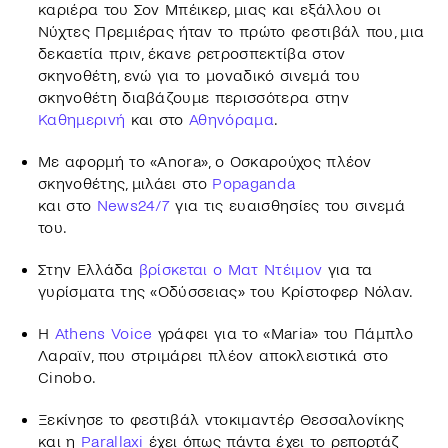
καριέρα του Σον Μπέικερ, μιας και εξάλλου οι
Νύχτες Πρεμιέρας ήταν το πρώτο φεστιβάλ που, μια
δεκαετία πριν, έκανε ρετροσπεκτίβα στον
σκηνοθέτη, ενώ για το μοναδικό σινεμά του
σκηνοθέτη διαβάζουμε περισσότερα στην
Καθημερινή
και στο
Αθηνόραμα
.
Με αφορμή το «Anora», ο Οσκαρούχος πλέον
σκηνοθέτης, μιλάει στο
Popaganda
και στο
News24/7
για τις ευαισθησίες του σινεμά
του.
Στην Ελλάδα
βρίσκεται ο Ματ Ντέιμον
για τα
γυρίσματα της «Οδύσσειας» του Κρίστοφερ Νόλαν.
Η
Athens Voice
γράφει για το «Maria» του Πάμπλο
Λαραϊν, που στριμάρει πλέον αποκλειστικά στο
Cinobo.
Ξεκίνησε το φεστιβάλ ντοκιμαντέρ Θεσσαλονίκης
και η
Parallaxi
έχει όπως πάντα έχει το ρεπορτάζ