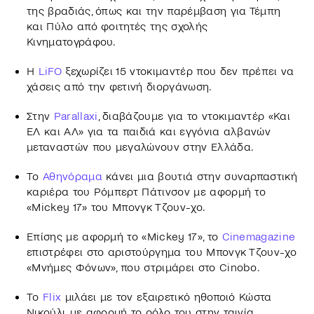
της βραδιάς, όπως και την παρέμβαση για Τέμπη
και Πύλο από φοιτητές της σχολής
Κινηματογράφου.
Η
LiFO
ξεχωρίζει 15 ντοκιμαντέρ που δεν πρέπει να
χάσεις από την φετινή διοργάνωση.
Στην
Parallaxi
, διαβάζουμε για το ντοκιμαντέρ «Και
ΕΛ και ΑΛ» για τα παιδιά και εγγόνια αλβανών
μεταναστών που μεγαλώνουν στην Ελλάδα.
Το
Αθηνόραμα
κάνει μια βουτιά στην συναρπαστική
καριέρα του Ρόμπερτ Πάτινσον με αφορμή το
«Mickey 17» του Μπονγκ Τζουν-χο.
Επίσης με αφορμή το «Mickey 17», το
Cinemagazine
επιστρέφει στο αριστούργημα του Μπονγκ Τζουν-χο
«Μνήμες Φόνων», που στριμάρει στο Cinobo.
To
Flix
μιλάει με τον εξαιρετικό ηθοποιό Κώστα
Νικούλι, με αφορμή το ρόλο του στην ταινία