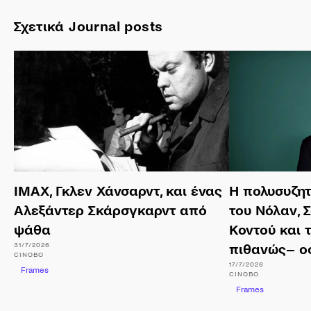
Σχετικά Journal posts
ΙΜΑΧ, Γκλεν Χάνσαρντ, και ένας
Η πολυσυζη
Αλεξάντερ Σκάρσγκαρντ από
του Νόλαν, 
ψάθα
Κοντού και 
31/7/2026
πιθανώς– ο
CINOBO
17/7/2026
Frames
CINOBO
Frames