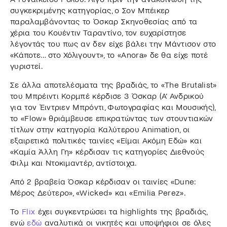
συγκεκριμένης κατηγορίας, ο Σον Μπέικερ
παραλαμβάνοντας το Όσκαρ Σκηνοθεσίας από τα
χέρια του Κουέντιν Ταραντίνο, τον ευχαρίστησε
λέγοντάς του πως αν δεν είχε βάλει την Μάντισον στο
«Κάποτε… στο Χόλιγουντ», το «Anora» δε θα είχε ποτέ
γυριστεί.
Σε άλλα αποτελέσματα της βραδιάς, το «The Brutalist»
του Μπρέιντι Κορμπέ κέρδισε 3 Όσκαρ (Α’ Ανδρικού
για τον Έιντριεν Μπρόντι, Φωτογραφίας και Μουσικής),
το «Flow» θριάμβευσε επικρατώντας των στουντιακών
τίτλων στην κατηγορία Καλύτερου Animation, οι
εξαιρετικά πολιτικές ταινίες «Είμαι Ακόμη Εδώ» και
«Καμία Άλλη Γη» κέρδισαν τις κατηγορίες Διεθνούς
Φιλμ και Ντοκιμαντέρ, αντίστοιχα.
Από 2 βραβεία Όσκαρ κέρδισαν οι ταινίες «Dune:
Μέρος Δεύτερο», «Wicked» και «Emilia Perez».
Το
Flix
έχει συγκεντρώσει τα highlights της βραδιάς,
ενώ
εδώ
αναλυτικά οι νικητές και υποψήφιοι σε όλες