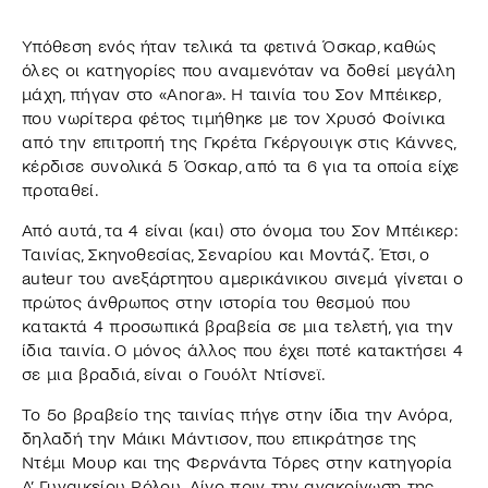
Υπόθεση ενός ήταν τελικά τα φετινά Όσκαρ, καθώς
όλες οι κατηγορίες που αναμενόταν να δοθεί μεγάλη
μάχη, πήγαν στο «Anora». Η ταινία του Σον Μπέικερ,
που νωρίτερα φέτος τιμήθηκε με τον Χρυσό Φοίνικα
από την επιτροπή της Γκρέτα Γκέργουιγκ στις Κάννες,
κέρδισε συνολικά 5 Όσκαρ, από τα 6 για τα οποία είχε
προταθεί.
Από αυτά, τα 4 είναι (και) στο όνομα του Σον Μπέικερ:
Ταινίας, Σκηνοθεσίας, Σεναρίου και Μοντάζ. Έτσι, ο
auteur του ανεξάρτητου αμερικάνικου σινεμά γίνεται ο
πρώτος άνθρωπος στην ιστορία του θεσμού που
κατακτά 4 προσωπικά βραβεία σε μια τελετή, για την
ίδια ταινία. Ο μόνος άλλος που έχει ποτέ κατακτήσει 4
σε μια βραδιά, είναι ο Γουόλτ Ντίσνεϊ.
Το 5ο βραβείο της ταινίας πήγε στην ίδια την Ανόρα,
δηλαδή την Μάικι Μάντισον, που επικράτησε της
Ντέμι Μουρ και της Φερνάντα Τόρες στην κατηγορία
Α’ Γυναικείου Ρόλου. Λίγο πριν την ανακοίνωση της