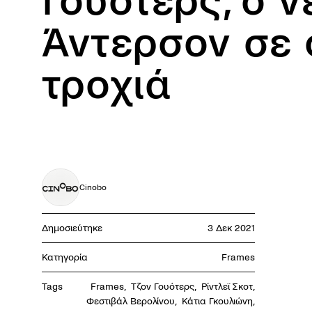
Γουότερς, ο 
Άντερσον σε 
τροχιά
Cinobo
Δημοσιεύτηκε
3 Δεκ 2021
Κατηγορία
Frames
Tags
Frames
,
Τζον Γουότερς
,
Ρίντλεϊ Σκοτ
,
Φεστιβάλ Βερολίνου
,
Κάτια Γκουλιώνη
,