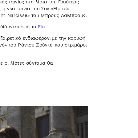
ές ταινίες στη λίστα του Γουότερς
 η νέα ταινία του Σον «Florida
Saint-Narcisse» του Μπρους ΛαΜπρους.
αδίδονται από το
Flix
.
εξαιρετικό ενδιαφέρον, με την κορυφή
ό» του Ράντου Ζούντε, που στριμάρει
ε οι λίστες σύντομα θα