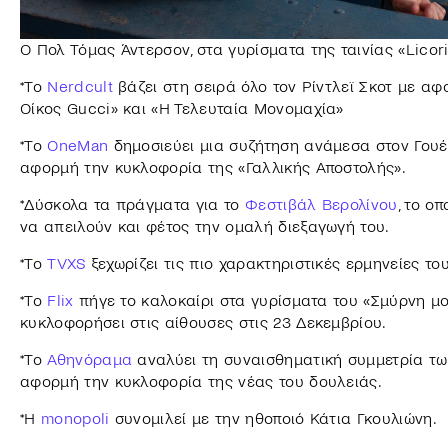
Ο Πολ Τόμας Άντερσον, στα γυρίσματα της ταινίας «Licor
*Το
Nerdcult
βάζει στη σειρά όλο τον Ρίντλεϊ Σκοτ με αφο
Οίκος Gucci» και «Η Τελευταία Μονομαχία»
*Το
OneMan
δημοσιεύει μια συζήτηση ανάμεσα στον Γουέ
αφορμή την κυκλοφορία της «Γαλλικής Αποστολής».
*Δύσκολα τα πράγματα για το
Φεστιβάλ Βερολίνου
, το ο
να απειλούν και φέτος την ομαλή διεξαγωγή του.
*Το
TVXS
ξεχωρίζει τις πιο χαρακτηριστικές ερμηνείες τ
*Το
Flix
πήγε το καλοκαίρι στα γυρίσματα του «Σμύρνη μ
κυκλοφορήσει στις αίθουσες στις 23 Δεκεμβρίου.
*Το
Αθηνόραμα
αναλύει τη συναισθηματική συμμετρία των
αφορμή την κυκλοφορία της νέας του δουλειάς.
*Η
monopoli
συνομιλεί με την ηθοποιό Κάτια Γκουλιώνη.