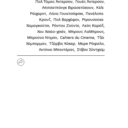
Πολ Τόμας Άντερσον
,
Γουές Άντερσον
,
Απιτσατπόνγκ Βιρασετάκουν
,
Κέλι 
Ράιχαρντ
,
Λάνα Γουατσόφσκι
,
Πενέλοπε 
Κρουζ
,
Πολ Βερχόφεν
,
Ριγιουσούκε 
Χαμαγκούτσι
,
Ράντου Ζούντε
,
Λεός Καράξ
,
Χου Χσιάο-χσιέν
,
Μπρους ΛαΜπρους
,
Μπρούνο Ντιμόν
,
Cahiers du Cinema
,
Τζέι 
Χόμπερμαν
,
Τζάρβις Κόκερ
,
Μαρκ Ράφαλο
,
Αντόνιο Μπαντέρας
,
Στίβεν Σόντχαϊμ
Share