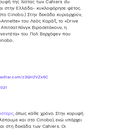
ορυφή της λίστας των Cahiers du
 και στην Ελλάδα- κυκλοφόρησε φέτος.
 στο Cinobo.) Στην δεκάδα κυριαρχούν,
«Annette» του Λεός Καράξ, το «Drive
 Απιτσατπόνγκ Βιρασετάκουν, η
ενεντέτα» του Πολ Βερχόφεν που
inobo.
.twitter.com/z3QH2VZx6C
2021
υότερς
, όπως κάθε χρόνο. Στην κορυφή
λέπουμε και στο Cinobo), ενώ υπάρχει
αι στη δεκάδα των Cahiers. Οι