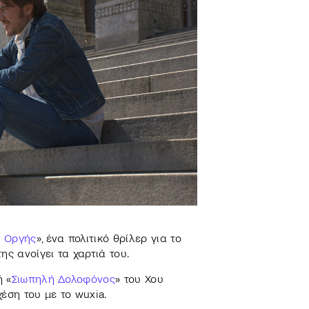
ς Οργής
», ένα πολιτικό θρίλερ για το
ς ανοίγει τα χαρτιά του.
ή «
Σιωπηλή Δολοφόνος
» του Χου
έση του με το wuxia.