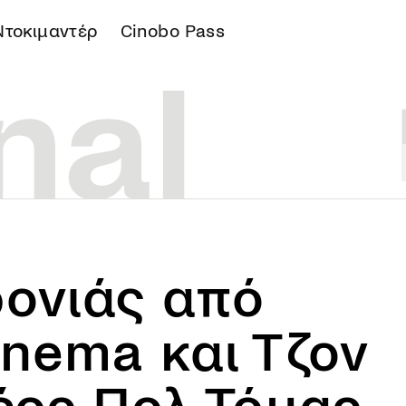
Ντοκιμαντέρ
Cinobo Pass
Α
ρονιάς από
inema και Τζον