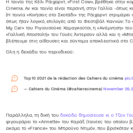
Η ταινία της Κέλι Ράιχαρντ, «First Cow», βρέθηκε στην κ
Cinema. Αν και ταινία είναι περσινή, στην Γαλλία -όπως
(Η ταινία «Κινήσεις στο Σκοτάδι» της Ράιχαρντ στριμάρει
όπως ήταν λογικό, επιλογές από το Φεστιβάλ Καννών: To 
My Car» του Ριγιουσούκε Χαμαγκούτσι, η «Ανάμνηση» του
«Γαλλική Αποστολή» του Γουές Άντερσον αλλά και η «Μπ
βλέπουμε στις αίθουσες και σύντομα αποκλειστικά στο C
Όλη η δεκάδα του περιοδικού:
Top 10 2021 de la rédaction des Cahiers du cinéma
pic
— Cahiers du Cinéma (@cahierscinema)
November 29, 
Παράλληλα, τη δική του
δεκάδα δημοσίευσε κι ο Τζον Γο
φιγουράρει το «Annette» του Καράξ (ταινίες του οποίου β
ακόμα το «France» του Μπρούνο Ντιμόν, που βρισκόταν κ