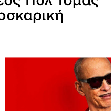
νέος Πολ Τόμας
οσκαρική