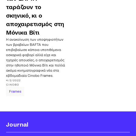
ταράζουν το
σκηνικό, κι ο
αποχαιρετισμός στη
Μόνικα Βίτι
Η ανακοίνωση των υποψηφιοτήτων
των βραβείων BAFTA που
επιβεβαίωσε κάποια υποτιθέμενα
οσκαρικά φαβορί αλλά είχε και
ηχηρές απουσίες, ο αποχαιρετισμός
στην ηθοποιό Μόνικα Βίτι και πολλά
ακόμα κινηματογραφικά νέα στα
εβδομαδιαία Cinobo Frames.
4/2/2022
CINOBO
Frames
Journal