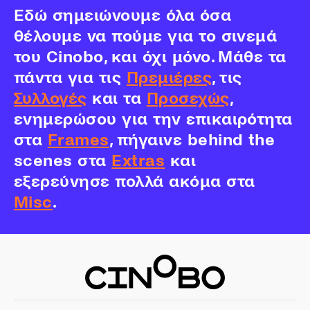
Εδώ σημειώνουμε όλα όσα
θέλουμε να πούμε για το σινεμά
του Cinobo, και όχι μόνο. Μάθε τα
πάντα για τις
Πρεμιέρες
, τις
Συλλογές
και τα
Προσεχώς
,
ενημερώσου για την επικαιρότητα
στα
Frames
, πήγαινε behind the
scenes στα
Extras
και
εξερεύνησε πολλά ακόμα στα
Misc
.