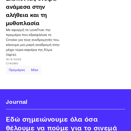
ανάμεσα στην
αλήθεια και τη
μυθοπλασία
Με αφορμή το LoveTrue, την
πρεμιέρα που εξασφάλισε το
Cinobo για τους συνδρομητές του,
κάνουμε μια μικρή αναδρομή στην
μέχρι τώρα καριέρα της Άλμα
Χάρ’ελ.
16/9/2020
CINOBO
Πρεμιέρες
Misc
Journal
Εδώ σημειώνουμε όλα όσα
θέλουμε να πούμε για το σινεμά