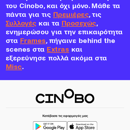
του Cinobo, και όχι μόνο. Μάθε τα
πάντα για τις
Πρεμιέρες
, τις
Συλλογές
και τα
Προσεχώς
,
ενημερώσου για την επικαιρότητα
στα
Frames
, πήγαινε behind the
scenes στα
Extras
και
εξερεύνησε πολλά ακόμα στα
Misc
.
Κατέβασε τις εφαρμογές μας