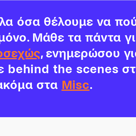
α όσα θέλουμε να πού
 μόνο. Μάθε τα πάντα γ
οσεχώς
, ενημερώσου γι
νε behind the scenes σ
ακόμα στα
Misc
.