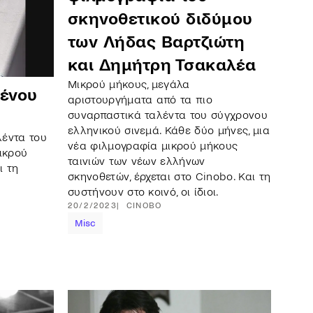
σκηνοθετικού διδύμου
των Λήδας Βαρτζιώτη
και Δημήτρη Τσακαλέα
Μικρού μήκους, μεγάλα
μένου
αριστουργήματα από τα πιο
συναρπαστικά ταλέντα του σύγχρονου
ελληνικού σινεμά. Κάθε δύο μήνες, μια
λέντα του
νέα φιλμογραφία μικρού μήκους
ικρού
ταινιών των νέων ελλήνων
ι τη
σκηνοθετών, έρχεται στο Cinobo. Και τη
συστήνουν στο κοινό, οι ίδιοι.
20/2/2023
CINOBO
Misc