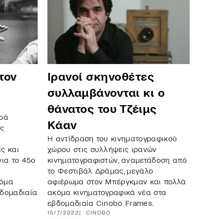
τον
Ιρανοί σκηνοθέτες
συλλαμβάνονται κι ο
θάνατος του Τζέιμς
ιρά
Κάαν
ες
Η αντίδραση του κινηματογραφικού
ς και
χώρου στις συλλήψεις ιρανών
για το 45ο
κινηματογραφιστών, αναμετάδοση από
το Φεστιβάλ Δράμας, μεγάλο
κόμα
αφιέρωμα στον Μπέργκμαν και πολλά
βδομαδιαία
ακόμα κινηματογραφικά νέα στα
εβδομαδιαία Cinobo Frames.
15/7/2022
CINOBO