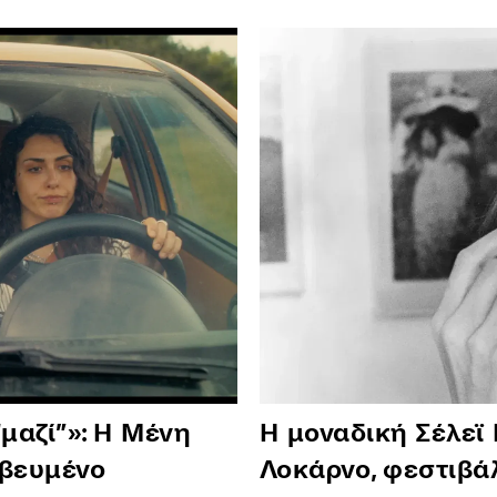
“μαζί”»: Η Μένη
Η μοναδική Σέλεϊ 
αβευμένο
Λοκάρνο, φεστιβά