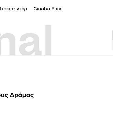
Ντοκιμαντέρ
Cinobo Pass
Α
ους Δράμας