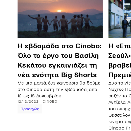
Η εβδομάδα στο Cinobo:
Η «Επ
Όλο το έργο του Βασίλη
Σεούλ»
Κεκάτου εγκαινιάζει τη
βραβεί
νέα ενότητα Big Shorts
Πρεμι
Με μια ματιά, ό,τι καινούριο θα δούμε
Δυο ταινί
στο Cinobo αυτή την εβδομάδα, από
Νύχτες Πρ
12 ως 18 Δεκεμβρίου.
σεζόν το 
12/12/2022
CINOBO
Άντζελα Λ
του επερχ
Προσεχώς
Θεσσαλονί
κινηματογ
Cinobo Fr