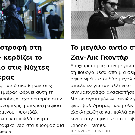
ιστροφή στη
Το μεγάλο αντίο σ
 κερδίζει το
Ζαν-Λικ Γκοντάρ
Αποχαιρετισμός στον μεγάλο
ο στις Νύχτες
δημιουργό μέσα από μία σε
έρας
αφιερωμάτων, οι δύο μεγάλ
ες που διακρίθηκαν στις
απώλειες για τον ελληνικό
εμιέρας φέρνει αυτή τη
κινηματογράφο, ανασκοπήσει
Cinobo, αποχαιρετισμός στην
λίστες αγαπημένων ταινιών 
άνσμπερι, η υπέροχη αφίσα
φεστιβάλ Δράμας που μόλις
όμενου Φεστιβάλ
ολοκληρώθηκε και πολλά α
κης και πολλά ακόμα
κινηματογραφικά νέα στα ε
ραφικά νέα στα εβδομαδιαία
Cinobo Frames.
ames.
16/9/2022
CINOBO