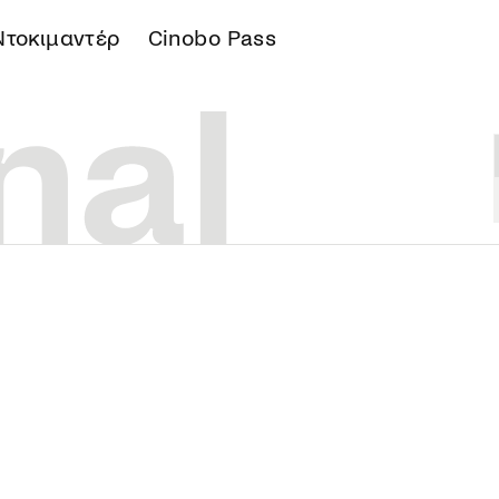
Ντοκιμαντέρ
Cinobo Pass
Α