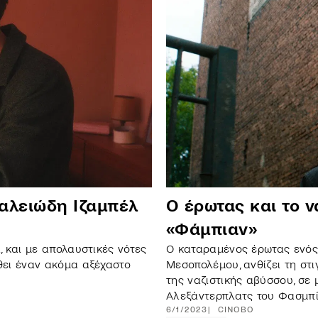
γαλειώδη Ιζαμπέλ
Ο έρωτας και το ν
«Φάμπιαν»
 και με απολαυστικές νότες
Ο καταραμένος έρωτας ενός 
θει έναν ακόμα αξέχαστο
Μεσοπολέμου, ανθίζει τη στ
της ναζιστικής αβύσσου, σε 
Αλεξάντερπλατς του Φασμπί
6/1/2023
CINOBO