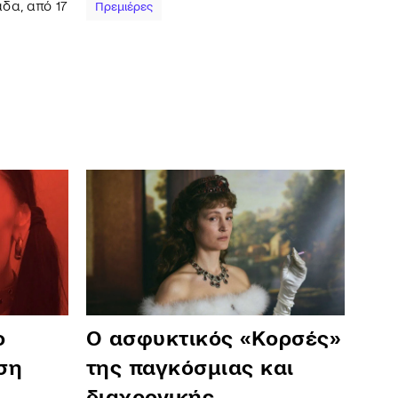
δα, από 17
Πρεμιέρες
ο
Ο ασφυκτικός «Κορσές»
ση
της παγκόσμιας και
διαχρονικής