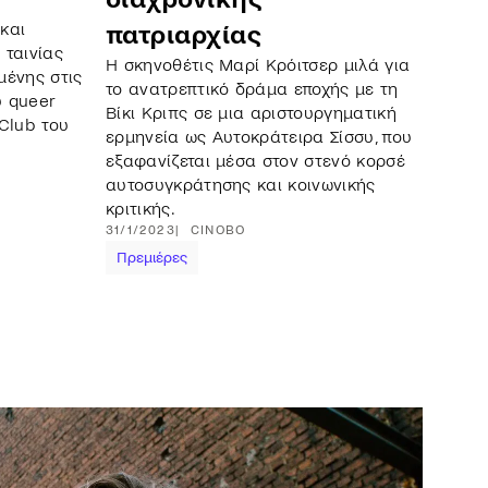
και
πατριαρχίας
 ταινίας
Η σκηνοθέτις Μαρί Κρόιτσερ μιλά για
μένης στις
το ανατρεπτικό δράμα εποχής με τη
ύ queer
Βίκι Κριπς σε μια αριστουργηματική
Club του
ερμηνεία ως Αυτοκράτειρα Σίσσυ, που
εξαφανίζεται μέσα στον στενό κορσέ
αυτοσυγκράτησης και κοινωνικής
κριτικής.
31/1/2023
CINOBO
Πρεμιέρες