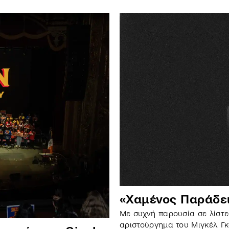
«Χαμένος Παράδει
Με συχνή παρουσία σε λίστες
αριστούργημα του Μιγκέλ Γκ