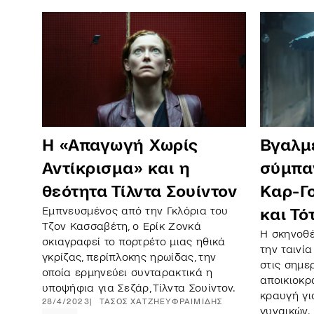
Βγαλμ
Η «Απαγωγή Χωρίς
σύμπα
Αντίκρισμα» και η
Καρ-Γο
θεότητα Τίλντα Σουίντον
Εμπνευσμένος από την Γκλόρια του
και Τό
Τζον Κασσαβέτη, ο Ερίκ Ζονκά
Η σκηνοθέ
σκιαγραφεί το πορτρέτο μιας ηθικά
την ταινία
γκρίζας, περίπλοκης ηρωίδας, την
στις σημε
οποία ερμηνεύει συνταρακτικά η
αποικιοκρ
υποψήφια για Σεζάρ, Τίλντα Σουίντον.
κραυγή γι
28/4/2023
ΤΆΣΟΣ
ΧΑΤΖΗΕΥΦΡΑΙΜΊΔΗΣ
γυναικών.