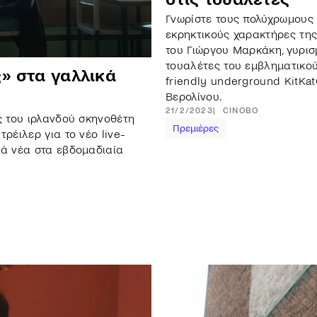
Γνωρίστε τους πολύχρωμους 
εκρηκτικούς χαρακτήρες της
του Γιώργου Μαρκάκη, γυρισ
τουαλέτες του εμβληματικο
ς» στα γαλλικά
friendly underground KitKat
Βερολίνου.
21/2/2023
CINOBO
ις του ιρλανδού σκηνοθέτη
Πρεμιέρες
ρέιλερ για το νέο live-
κά νέα στα εβδομαδιαία