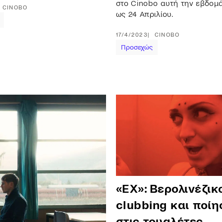
στο Cinobo αυτή την εβδομά
CINOBO
ως 24 Απριλίου.
17/4/2023
CINOBO
Προσεχώς
«EX»: Βερολινέζικ
clubbing και ποίη
στις τουαλέτες