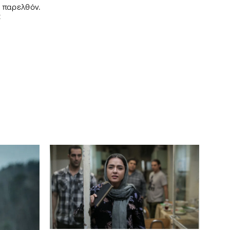
ο παρελθόν.
Σ