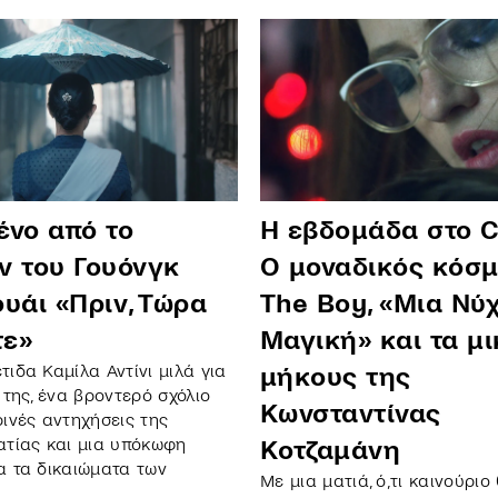
ένο από το
Η εβδομάδα στο C
ν του Γουόνγκ
Ο μοναδικός κόσμ
υάι «Πριν, Τώρα
The Boy, «Μια Νύ
τε»
Μαγική» και τα μ
τιδα Καμίλα Αντίνι μιλά για
μήκους της
 της, ένα βροντερό σχόλιο
Κωνσταντίνας
ρινές αντηχήσεις της
ατίας και μια υπόκωφη
Κοτζαμάνη
α τα δικαιώματα των
Με μια ματιά, ό,τι καινούρι