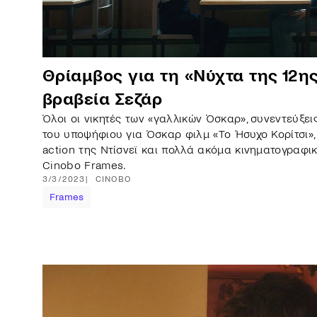
Θρίαμβος για τη «Νύχτα της 12η
βραβεία Σεζάρ
Όλοι οι νικητές των «γαλλικών Όσκαρ», συνεντεύξε
του υποψήφιου για Όσκαρ φιλμ «Το Ήσυχο Κορίτσι», τ
action της Ντίσνεϊ και πολλά ακόμα κινηματογραφι
Cinobo Frames.
3/3/2023
CINOBO
Frames