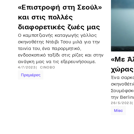
«Επιστροφή στη Σεούλ»
και στις πολλές
διαφορετικές ζωές μας
Ο καμποτζιανής καταγωγής γάλλος
σκηνοθέτης Ντέιβι Τσου μιλά για την
ταινία του, ένα παρορμητικό,
ενδοσκοπικό ταξίδι στις ρίζες και στην
«Με Ά
ανάγκη μας να τις εξερευνήσουμε.
4/7/2023
CINOBO
χώρας
Πρεμιέρες
Ένα σαρκα
σκηνοθέτι
Σουμόφσκα
την Berli
26/5/2023
Misc