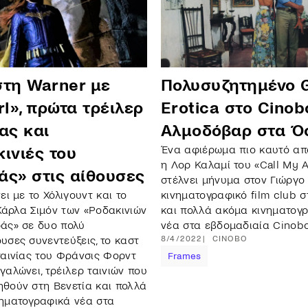
στη Warner με
Πολυσυζητημένο 
rl», πρώτα τρέιλερ
Erotica στο Cinob
ας και
Αλμοδόβαρ στα Ό
Ένα αφιέρωμα πιο καυτό από
ινιές του
η Λορ Καλαμί του «Call My 
άς» στις αίθουσες
στέλνει μήνυμα στον Γιώργο 
ει με το Χόλιγουντ και το
κινηματογραφικό film club 
 Κάρλα Σιμόν των «Ροδακινιών
και πολλά ακόμα κινηματογ
άς» σε δυο πολύ
νέα στα εβδομαδιαία Cinob
υσες συνεντεύξεις, το καστ
8/4/2022
CINOBO
ταινίας του Φράνσις Φορντ
Frames
γαλώνει, τρέιλερ ταινιών που
θούν στη Βενετία και πολλά
ηματογραφικά νέα στα