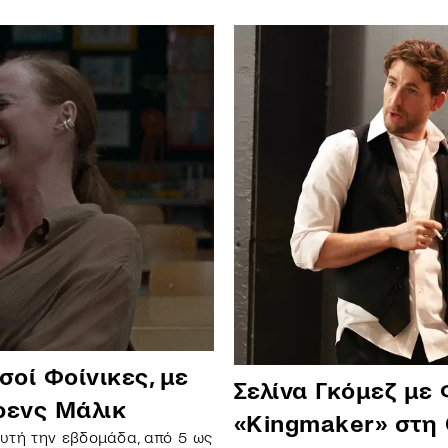
οί Φοίνικες, με
Σελίνα Γκόμεζ με
έρενς Μάλικ
«Kingmaker» στη 
αυτή την εβδομάδα, από 5 ως