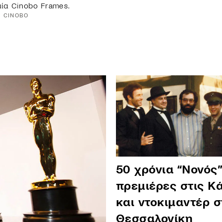
ία Cinobo Frames.
CINOBO
50 χρόνια “Νονός”
πρεμιέρες στις Κ
και ντοκιμαντέρ σ
Θεσσαλονίκη