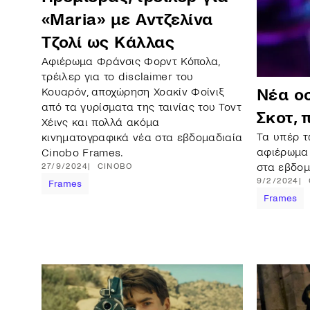
«Maria» με Αντζελίνα
Τζολί ως Κάλλας
Αφιέρωμα Φράνσις Φορντ Κόπολα,
τρέιλερ για το disclaimer του
Κουαρόν, αποχώρηση Χοακίν Φοίνιξ
Νέα ο
από τα γυρίσματα της ταινίας του Τοντ
Σκοτ, 
Χέινς και πολλά ακόμα
Τα υπέρ τ
κινηματογραφικά νέα στα εβδομαδιαία
αφιέρωμα 
Cinobo Frames.
στα εβδομ
27/9/2024
CINOBO
9/2/2024
Frames
Frames