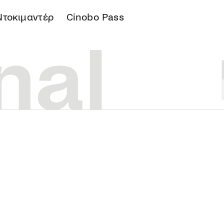
Ντοκιμαντέρ
Cinobo Pass
Α