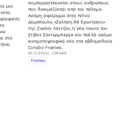
συμπαραστέκονται στους ανθρώπους
ια μια
που δοκιμάζονται από τον πόλεμο.
ινίες
Ακόμη, αφιέρωμα στον Ντίνο
ογραφικός
Δημόπουλο, «Σελήνη, 66 Ερωτήσεις»
τα
της Ζακλίν Λέντζου, η νέα ταινία του
ενώ
Στίβεν Σόντερμπεργκ και πολλά ακόμα
κε στο
κινηματογραφικά νέα στα εβδομαδιαία
τήσει
Cinobo Frames.
25/2/2022
CINOBO
Frames