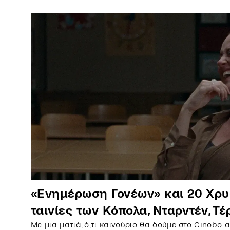
«Ενημέρωση Γονέων» και 20 Χρυσ
ταινίες των Κόπολα, Νταρντέν, Τ
Με μια ματιά, ό,τι καινούριο θα δούμε στο Cinobo 