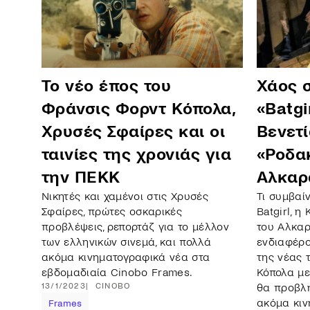
Το νέο έπος του
Χάος 
Φράνσις Φορντ Κόπολα,
«Batgi
Χρυσές Σφαίρες και οι
Βενετί
ταινίες της χρονιάς για
«Ροδακ
την ΠΕΚΚ
Αλκαρ
Νικητές και χαμένοι στις Χρυσές
Τι συμβαίν
Σφαίρες, πρώτες οσκαρικές
Batgirl, η
προβλέψεις, ρεπορτάζ για το μέλλον
του Αλκαρ
των ελληνικών σινεμά, και πολλά
ενδιαφέρο
ακόμα κινηματογραφικά νέα στα
της νέας 
εβδομαδιαία Cinobo Frames.
Κόπολα με
13/1/2023
CINOBO
θα προβλη
ακόμα κιν
Frames