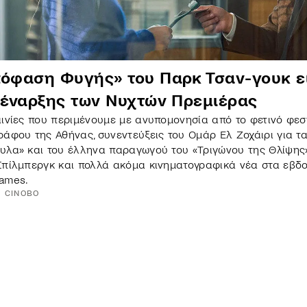
πόφαση Φυγής» του Παρκ Τσαν-γουκ εί
α έναρξης των Νυχτών Πρεμιέρας
αινίες που περιμένουμε με ανυπομονησία από το φετινό φεσ
ράφου της Αθήνας, συνεντεύξεις του Ομάρ Ελ Ζοχάιρι για τ
υλα» και του έλληνα παραγωγού του «Τριγώνου της Θλίψης»
Σπίλμπεργκ και πολλά ακόμα κινηματογραφικά νέα στα εβδ
ames.
CINOBO