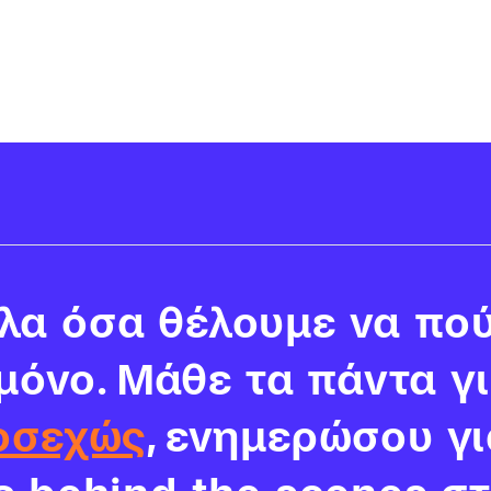
α όσα θέλουμε να πού
 μόνο. Μάθε τα πάντα γ
οσεχώς
, ενημερώσου γι