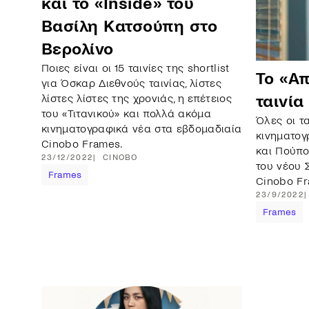
και το «Inside» του
Βασίλη Κατσούπη στο
Βερολίνο
Ποιες είναι οι 15 ταινίες της shortlist
To «Α
για Όσκαρ Διεθνούς ταινίας, λίστες
λίστες λίστες της χρονιάς, η επέτειος
ταινί
του «Τιτανικού» και πολλά ακόμα
Όλες οι τ
κινηματογραφικά νέα στα εβδομαδιαία
κινηματογ
Cinobo Frames.
και Πούπο
23/12/2022
CINOBO
του νέου 
Frames
Cinobo Fr
23/9/2022
Frames