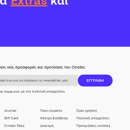
τα
Extras
και
εις νέα, προσφορές και προτάσεις του Cinobo;
 για να παίρνεις το newsletter μας
ΕΓΓΡΑΦΗ
και συμφωνώ με την πολιτική απορρήτου
Journal
Ποιοι είμαστε
Όροι χρήσης
Gift Card
Κέντρο βοήθειας
Πολιτική απορρήτου
Cinobo Pass
Διανομή
Προτιμήσεις cookies