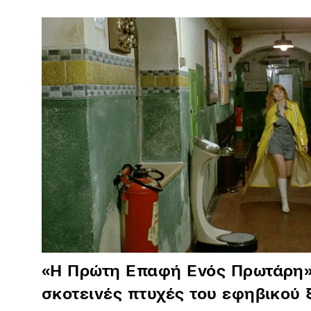
«Η Πρώτη Επαφή Ενός Πρωτάρη»:
σκοτεινές πτυχές του εφηβικού 