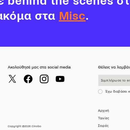
νε behind the scenes σ
ακόμα στα
Misc
.
Ακολούθησέ μας στα social media
Θέλεις να λαμβάν
Συμπλήρωσε το email σου
Έχω διαβάσει 
Αρχική
Ταινίες
Σειρές
Copyright @2026 Cinobo