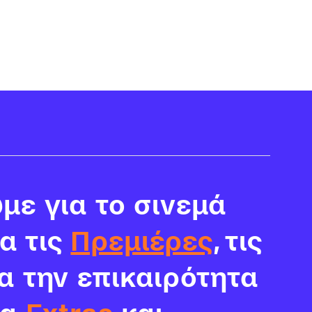
με για το σινεμά
ια τις
Πρεμιέρες
, τις
α την επικαιρότητα