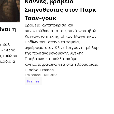
Κάννες, βραβείο
Σκηνοθεσίας στον Παρκ
Τσαν-γουκ
Βραβεία, ανταπόκριση και
ναι η
συνεντεύξεις από το φετινό Φεστιβάλ
Καννών, το making of των Μαγνητικών
Πεδίων που σπάνε τα ταμεία,
τιβάλ
αφιέρωμα στον Κλιντ Ίστγουντ, τρέιλερ
α «Φτερά
της πολυαναμενόμενης Αγέλης
, τρέιλερ
Προβάτων και πολλά ακόμα
ομαδιαία
κινηματογραφικά νέα στα εβδομαδιαία
Cinobo Frames.
3/6/2022
CINOBO
Frames