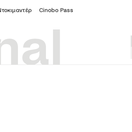
Ντοκιμαντέρ
Cinobo Pass
Α