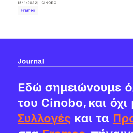
15/4/2022
CINOBO
Frames
Journal
Εδώ σημειώνουμε όλ
του Cinobo, και όχι
Συλλογές
και τα
Πρ