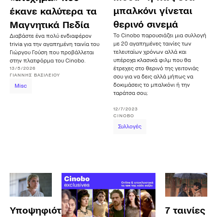
μπαλκόνι γίνεται
έκανε καλύτερα τα
θερινό σινεμά
Μαγνητικά Πεδία
Το Cinobo παρουσιάζει μια συλλογή
Διαβάστε ένα πολύ ενδιαφέρον
με 20 αγαπημένες ταινίες των
trivia για την αγαπημένη ταινία του
τελευταίων χρόνων αλλά και
Γιώργου Γούση που προβάλλεται
υπέροχα κλασικά φιλμ που θα
στην πλατφόρμα του Cinobo.
13/5/2026
έτρεχες στο θερινό της γειτονιάς
ΓΙΆΝΝΗΣ
ΒΑΣΙΛΕΊΟΥ
σου για να δεις αλλά μήπως να
δοκιμάσεις το μπαλκόνι ή την
Misc
ταράτσα σου;
12/7/2023
CINOBO
Συλλογές
Υποψηφιότητες
7 ταινίες