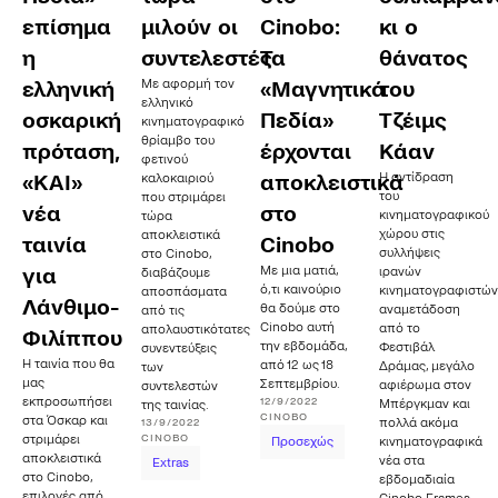
επίσημα
μιλούν οι
Cinobo:
κι ο
η
συντελεστές
Τα
θάνατος
Με αφορμή τον
ελληνική
«Μαγνητικά
του
ελληνικό
οσκαρική
Πεδία»
Τζέιμς
κινηματογραφικό
θρίαμβο του
πρόταση,
έρχονται
Κάαν
φετινού
Η αντίδραση
«ΚΑΙ»
καλοκαιριού
αποκλειστικά
του
που στριμάρει
νέα
στο
κινηματογραφικού
τώρα
χώρου στις
αποκλειστικά
ταινία
Cinobo
συλλήψεις
στο Cinobo,
Με μια ματιά,
για
ιρανών
διαβάζουμε
ό,τι καινούριο
κινηματογραφιστών
αποσπάσματα
Λάνθιμο-
θα δούμε στο
αναμετάδοση
από τις
Cinobo αυτή
από το
απολαυστικότατες
Φιλίππου
την εβδομάδα,
Φεστιβάλ
συνεντεύξεις
Η ταινία που θα
από 12 ως 18
Δράμας, μεγάλο
των
μας
Σεπτεμβρίου.
αφιέρωμα στον
συντελεστών
εκπροσωπήσει
12/9/2022
Μπέργκμαν και
της ταινίας.
CINOBO
στα Όσκαρ και
13/9/2022
πολλά ακόμα
CINOBO
στριμάρει
Προσεχώς
κινηματογραφικά
αποκλειστικά
νέα στα
Extras
στο Cinobo,
εβδομαδιαία
επιλογές από