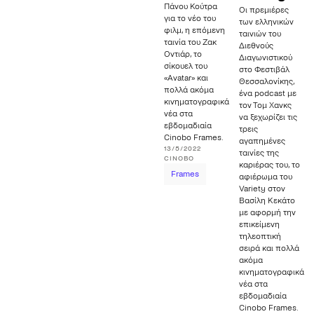
Πάνου Κούτρα
Οι πρεμιέρες
για το νέο του
των ελληνικών
φιλμ, η επόμενη
ταινιών του
ταινία του Ζακ
Διεθνούς
Οντιάρ, το
Διαγωνιστικού
σίκουελ του
στο Φεστιβάλ
«Avatar» και
Θεσσαλονίκης,
πολλά ακόμα
ένα podcast με
κινηματογραφικά
τον Τομ Χανκς
νέα στα
να ξεχωρίζει τις
εβδομαδιαία
τρεις
Cinobo Frames.
αγαπημένες
13/5/2022
ταινίες της
CINOBO
καριέρας του, το
Frames
αφιέρωμα του
Variety στον
Βασίλη Κεκάτο
με αφορμή την
επικείμενη
τηλεοπτική
σειρά και πολλά
ακόμα
κινηματογραφικά
νέα στα
εβδομαδιαία
Cinobo Frames.