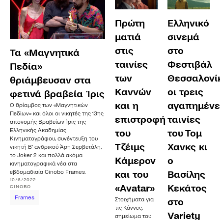
Πρώτη
Ελληνικό
ματιά
σινεμά
στις
στο
Τα «Μαγνητικά
ταινίες
Φεστιβάλ
Πεδία»
των
Θεσσαλονίκ
θριάμβευσαν στα
Καννών
οι τρεις
φετινά βραβεία Ίρις
και η
αγαπημένε
Ο θρίαμβος των «Μαγνητικών
Πεδίων» και όλοι οι νικητές της 13ης
επιστροφή
ταινίες
απονομής Βραβείων Ίρις της
Ελληνικής Ακαδημίας
του
του Τομ
Κινηματογράφου, συνέντευξη του
Τζέιμς
Χανκς κι
νικητή Β’ ανδρικού Άρη Σερβετάλη,
το Joker 2 και πολλά ακόμα
Κάμερον
ο
κινηματογραφικά νέα στα
εβδομαδιαία Cinobo Frames.
και του
Βασίλης
10/6/2022
«Avatar»
Κεκάτος
CINOBO
Frames
Στοιχήματα για
στο
τις Κάννες,
Variety
σημείωμα του