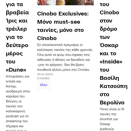
για τα
του
βραβεία
Cinobo
Cinobo Exclusives:
Ίρις και
στον
Μόνο must-see
τρέιλερ
δρόμο
ταινίες, μόνο στο
για το
των
Cinobo
δεύτερο
Όσκαρ
Σε αποκλειστική πρεμιέρα, οι
καλύτερες ταινίες της κάθε χρονιάς.
μέρος
και το
Όλα αυτά τα φιλμ που έχασες στις
αίθουσες ή θέλεις να ξαναδείς και
του
«Inside»
-μην το ψάχνεις- δεν θα βρεις
«Dune»
του
πουθενά αλλού, μόνο στο Cinobo.
20/4/2023
Αποφάσεις για
Βασίλη
CINOBO
Ιντεάλ και
Κατσούπη
Misc
Άστορ,
αναδρομή στην
στο
καριέρα του
Βέγγου, οι
Βερολίνο
ταινίες του
Ποιες είναι οι 15
καλοκαιριού,
ταινίες της
podcast για το
shortlist για
streaming του
Όσκαρ
σήμερα και
Διεθνούς