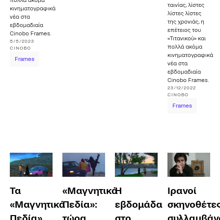
πολλά ακόμα
ταινίας, λίστες
κινηματογραφικά
λίστες λίστες
νέα στα
της χρονιάς, η
εβδομαδιαία
επέτειος του
Cinobo Frames.
«Τιτανικού» και
5/5/2023
πολλά ακόμα
CINOBO
κινηματογραφικά
Frames
νέα στα
εβδομαδιαία
Cinobo Frames.
23/12/2022
CINOBO
Frames
Τα
«Μαγνητικά
Η
Ιρανοί
«Μαγνητικά
Πεδία»:
εβδομάδα
σκηνοθέτε
Πεδία»
τώρα
στο
συλλαμβάν