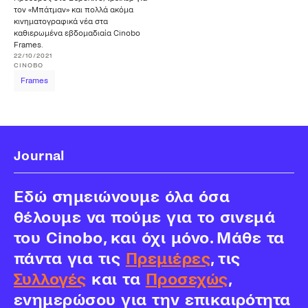
τον «Μπάτμαν» και πολλά ακόμα
κινηματογραφικά νέα στα
καθιερωμένα εβδομαδιαία Cinobo
Frames.
22/10/2021
CINOBO
Frames
Journal
Εδώ σημειώνουμε όλα όσα
θέλουμε να πούμε για το σινεμά
του Cinobo, και όχι μόνο. Μάθε τα
πάντα για τις
Πρεμιέρες
, τις
Συλλογές
και τα
Προσεχώς
,
ενημερώσου για την επικαιρότητα