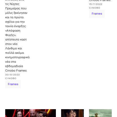
Cinobo Frames.
τις Νύχτες
15/7/2022
CINOBO
Πρεμιέρας που
μόλις ξεκίνησαν
Frames
και τα πρώτα
σχόλια για την
ταινία έναρξης
«Απόφαση
Φυγής»,
απίστευτο καστ
στον νέο
Λάνθιμο και
πολλά ακόμα
κινηματογραφικά
νέα στα
εβδομαδιαία
Cinobo Frames.
30/9/2022
CINOBO
Frames