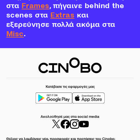
στα
Frames
, πήγαινε behind the
scenes στα
Extras
και
εξερεύνησε πολλά ακόμα στα
Misc
.
Κατέβασε τις εφαρμογές μας
Ακολούθησέ μας στα social media
Θέλεις να λαμβάνεις νέα, προσφορές και προτάσεις του Cinobo;