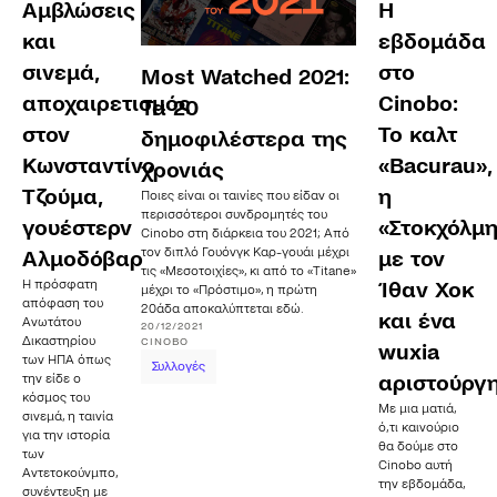
Αμβλώσεις
Η
και
εβδομάδα
σινεμά,
στο
Most Watched 2021:
αποχαιρετισμός
Cinobo:
Τα 20
στον
To καλτ
δημοφιλέστερα της
Κωνσταντίνο
«Bacurau»,
χρονιάς
Τζούμα,
η
Ποιες είναι οι ταινίες που είδαν οι
περισσότεροι συνδρομητές του
γουέστερν
«Στοκχόλμ
Cinobo στη διάρκεια του 2021; Από
τον διπλό Γουόνγκ Καρ-γουάι μέχρι
Αλμοδόβαρ
με τον
τις «Μεσοτοιχίες», κι από το «Titane»
Η πρόσφατη
Ίθαν Χοκ
μέχρι το «Πρόστιμο», η πρώτη
απόφαση του
20άδα αποκαλύπτεται εδώ.
και ένα
Ανωτάτου
20/12/2021
Δικαστηρίου
CINOBO
wuxia
των ΗΠΑ όπως
Συλλογές
την είδε ο
αριστούργ
κόσμος του
Με μια ματιά,
σινεμά, η ταινία
ό,τι καινούριο
για την ιστορία
θα δούμε στο
των
Cinobo αυτή
Αντετοκούνμπο,
την εβδομάδα,
συνέντευξη με