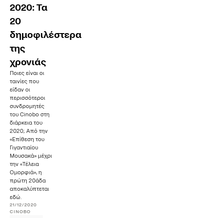
2020: Τα
20
δημοφιλέστερα
της
χρονιάς
Ποιες είναι οι
ταινίες που
είδαν οι
περισσότεροι
συνδρομητές
του Cinobo στη
διάρκεια του
2020; Από την
«Επίθεση του
Γιγαντιαίου
Μουσακά» μέχρι
την «Τέλεια
Ομορφιά», η
πρώτη 20άδα
αποκαλύπτεται
εδώ.
21/12/2020
CINOBO