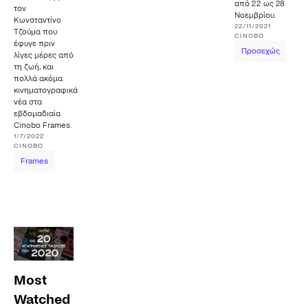
από 22 ως 28
τον
Νοεμβρίου.
Κωνσταντίνο
22/11/2021
Τζούμα που
CINOBO
έφυγε πριν
Προσεχώς
λίγες μέρες από
τη ζωή, και
πολλά ακόμα
κινηματογραφικά
νέα στα
εβδομαδιαία
Cinobo Frames.
1/7/2022
CINOBO
Frames
Most
Watched