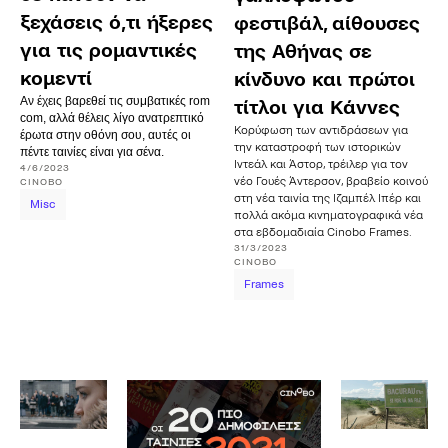
ξεχάσεις ό,τι ήξερες
φεστιβάλ, αίθουσες
για τις ρομαντικές
της Αθήνας σε
κομεντί
κίνδυνο και πρώτοι
Αν έχεις βαρεθεί τις συμβατικές rom
τίτλοι για Κάννες
com, αλλά θέλεις λίγο ανατρεπτικό
Κορύφωση των αντιδράσεων για
έρωτα στην οθόνη σου, αυτές οι
την καταστροφή των ιστορικών
πέντε ταινίες είναι για σένα.
Ιντεάλ και Άστορ, τρέιλερ για τον
4/6/2023
νέο Γουές Άντερσον, βραβείο κοινού
CINOBO
στη νέα ταινία της Ιζαμπέλ Ιπέρ και
Misc
πολλά ακόμα κινηματογραφικά νέα
στα εβδομαδιαία Cinobo Frames.
31/3/2023
CINOBO
Frames