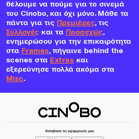
θέλουμε να πούμε για το σινεμά
του Cinobo, και όχι μόνο. Μάθε τα
πάντα για τις
Πρεμιέρες
, τις
Συλλογές
και τα
Προσεχώς
,
ενημερώσου για την επικαιρότητα
στα
Frames
, πήγαινε behind the
scenes στα
Extras
και
εξερεύνησε πολλά ακόμα στα
Misc
.
Κατέβασε τις εφαρμογές μας