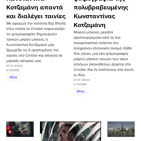
Κοτζαμάνη απαντά
πολυβραβευμένης
και διαλέγει ταινίες
Κωνσταντίνας
Με αφορμή την ενότητα Big Shorts,
Κοτζαμάνη
στην οποία το Cinobo παρουσιάζει
Μικρού μήκους, μεγάλα
τις φιλμογραφίες δημιουργών
αριστουργήματα από τα πιο
ταινιών μικρού μήκους, η
συναρπαστικά ταλέντα του
Κωνσταντίνα Κοτζαμάνη μάς
σύγχρονου ελληνικού σινεμά. Κάθε
ξεχωρίζει τις 5 αγαπημένες της
δύο μήνες, μια νέα φιλμογραφία
ταινίες στο Cinobo και απαντά σε
μικρού μήκους ταινιών των νέων
μερικές απορίες μας.
ελλήνων σκηνοθετών, έρχεται στο
27/4/2023
Cinobo. Και τη συστήνουν στο κοινό,
CINOBO
οι ίδιοι.
Misc
21/4/2023
CINOBO
Misc