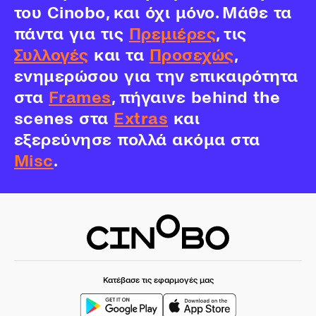
του Cinobo, και όχι μόνο. Μάθε τα
πάντα για τις
Πρεμιέρες
, τις
Συλλογές
και τα
Προσεχώς
,
ενημερώσου για την επικαιρότητα
στα
Frames
, πήγαινε behind the
scenes στα
Extras
και
εξερεύνησε πολλά ακόμα στα
Misc
.
Κατέβασε τις εφαρμογές μας