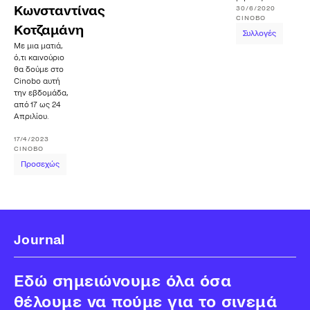
Κωνσταντίνας
30/6/2020
CINOBO
Κοτζαμάνη
Συλλογές
Με μια ματιά,
ό,τι καινούριο
θα δούμε στο
Cinobo αυτή
την εβδομάδα,
από 17 ως 24
Απριλίου.
17/4/2023
CINOBO
Προσεχώς
Journal
Εδώ σημειώνουμε όλα όσα
θέλουμε να πούμε για το σινεμά