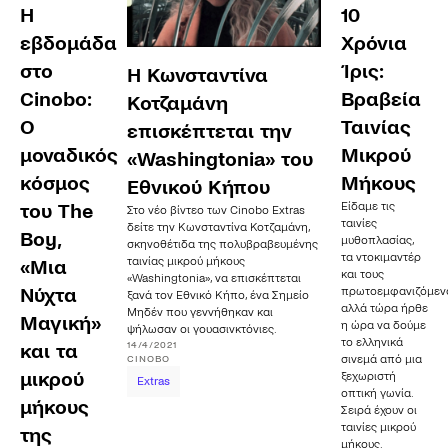
Η
10
εβδομάδα
Χρόνια
στο
Ίρις:
Η Κωνσταντίνα
Cinobo:
Βραβεία
Κοτζαμάνη
Ο
Ταινίας
επισκέπτεται την
μοναδικός
Μικρού
«Washingtonia» του
κόσμος
Μήκους
Εθνικού Κήπου
Είδαμε τις
του The
Στο νέο βίντεο των Cinobo Extras
ταινίες
δείτε την Κωνσταντίνα Κοτζαμάνη,
Boy,
μυθοπλασίας,
σκηνοθέτιδα της πολυβραβευμένης
τα ντοκιμαντέρ
ταινίας μικρού μήκους
«Μια
και τους
«Washingtonia», να επισκέπτεται
Νύχτα
πρωτοεμφανιζόμεν
ξανά τον Εθνικό Κήπο, ένα Σημείο
αλλά τώρα ήρθε
Μηδέν που γεννήθηκαν και
Μαγική»
η ώρα να δούμε
ψήλωσαν οι γουασινκτόνιες.
το ελληνικά
14/4/2021
και τα
σινεμά από μια
CINOBO
μικρού
ξεχωριστή
Extras
οπτική γωνία.
μήκους
Σειρά έχουν οι
ταινίες μικρού
της
μήκους.