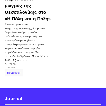
ρωγμές της
Θεσσαλονίκης στο
«Η Πόλη και η Πόλη»
Ένα ανατριχιαστικό
κινηματογραφικό εγχείρημα που
θαμπώνει τα όρια μεταξύ
μυθοπλασίας, ντοκιμαντέρ και
ταινίας-δοκιμίου, γίνεται
απαραίτητο μοντέρνο ιστορικό
κείμενο κοιτάζοντας άφοβα το
παρελθόν και το παρόν. Σε
σκηνοθεσία Χρήστου Πασσαλή και
Σύλλα Τζουμέρκα.
3/1/2023
CINOBO
Πρεμιέρες
Journal