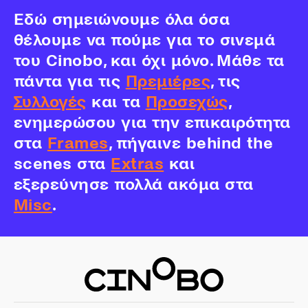
Εδώ σημειώνουμε όλα όσα
θέλουμε να πούμε για το σινεμά
του Cinobo, και όχι μόνο. Μάθε τα
πάντα για τις
Πρεμιέρες
, τις
Συλλογές
και τα
Προσεχώς
,
ενημερώσου για την επικαιρότητα
στα
Frames
, πήγαινε behind the
scenes στα
Extras
και
εξερεύνησε πολλά ακόμα στα
Misc
.