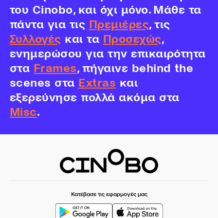
του Cinobo, και όχι μόνο. Μάθε τα
πάντα για τις
Πρεμιέρες
, τις
Συλλογές
και τα
Προσεχώς
,
ενημερώσου για την επικαιρότητα
στα
Frames
, πήγαινε behind the
scenes στα
Extras
και
εξερεύνησε πολλά ακόμα στα
Misc
.
Κατέβασε τις εφαρμογές μας