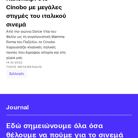
Cinobo με μεγάλες
στιγμές του ιταλικού
σινεμά
Από την αιώνια Dolce Vita του
Φελίνι ως τη συγκλονιστική Mamma
Roma του Παζολίνι, το Cinobo
παρουσιάζει κλασικές ιταλικές
ταινίες που έγραψαν ιστορία και στη
χώρα μας.
14/6/2022
ΤΆΣΟΣ
ΜΕΛΕΜΕΝΊΔΗΣ
Συλλογές
Journal
Εδώ σημειώνουμε όλα όσα
θέλουμε να πούμε για το σινεμά