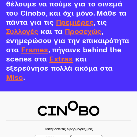
θέλουμε να πούμε για το σινεμά
του Cinobo, και όχι μόνο. Μάθε τα
πάντα για τις
Πρεμιέρες
, τις
Συλλογές
και τα
Προσεχώς
,
ενημερώσου για την επικαιρότητα
στα
Frames
, πήγαινε behind the
scenes στα
Extras
και
εξερεύνησε πολλά ακόμα στα
Misc
.
Κατέβασε τις εφαρμογές μας