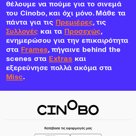
θέλουμε να πούμε για το σινεμά
του Cinobo, και όχι μόνο. Μάθε τα
πάντα για τις
Πρεμιέρες
, τις
Συλλογές
και τα
Προσεχώς
,
ενημερώσου για την επικαιρότητα
στα
Frames
, πήγαινε behind the
scenes στα
Extras
και
εξερεύνησε πολλά ακόμα στα
Misc
.
Κατέβασε τις εφαρμογές μας