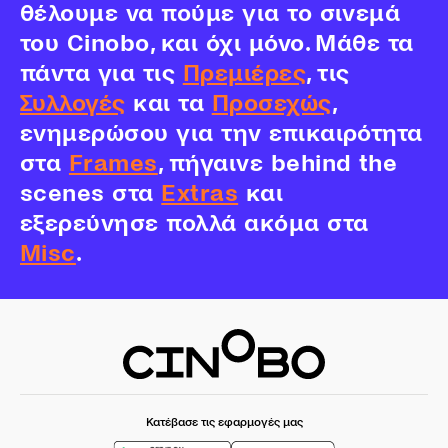
θέλουμε να πούμε για το σινεμά
του Cinobo, και όχι μόνο. Μάθε τα
πάντα για τις
Πρεμιέρες
, τις
Συλλογές
και τα
Προσεχώς
,
ενημερώσου για την επικαιρότητα
στα
Frames
, πήγαινε behind the
scenes στα
Extras
και
εξερεύνησε πολλά ακόμα στα
Misc
.
Κατέβασε τις εφαρμογές μας