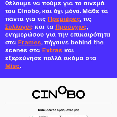
θέλουμε να πούμε για το σινεμά
του Cinobo, και όχι μόνο. Μάθε τα
πάντα για τις
Πρεμιέρες
, τις
Συλλογές
και τα
Προσεχώς
,
ενημερώσου για την επικαιρότητα
στα
Frames
, πήγαινε behind the
scenes στα
Extras
και
εξερεύνησε πολλά ακόμα στα
Misc
.
Κατέβασε τις εφαρμογές μας