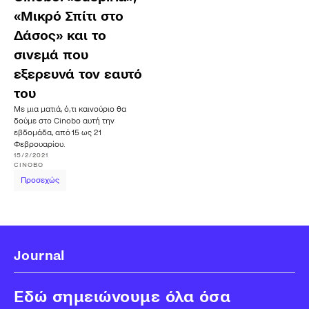
«Μικρό Σπίτι στο
Δάσος» και το
σινεμά που
εξερευνά τον εαυτό
του
Με μια ματιά, ό,τι καινούριο θα
δούμε στο Cinobo αυτή την
εβδομάδα, από 15 ως 21
Φεβρουαρίου.
15/2/2021
CINOBO
Προσεχώς
Journal
Εδώ σημειώνουμε όλα όσα