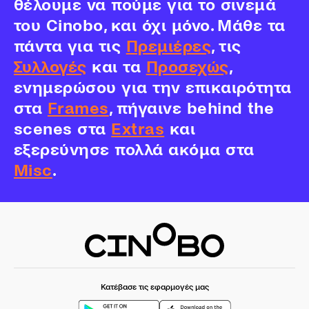
θέλουμε να πούμε για το σινεμά
του Cinobo, και όχι μόνο. Μάθε τα
πάντα για τις
Πρεμιέρες
, τις
Συλλογές
και τα
Προσεχώς
,
ενημερώσου για την επικαιρότητα
στα
Frames
, πήγαινε behind the
scenes στα
Extras
και
εξερεύνησε πολλά ακόμα στα
Misc
.
Κατέβασε τις εφαρμογές μας