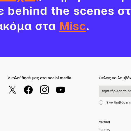
νε behind the scenes σ
ακόμα στα
Misc
.
Ακολούθησέ μας στα social media
Θέλεις να λαμβάν
Συμπλήρωσε το email σου
Έχω διαβάσει 
Αρχική
Ταινίες