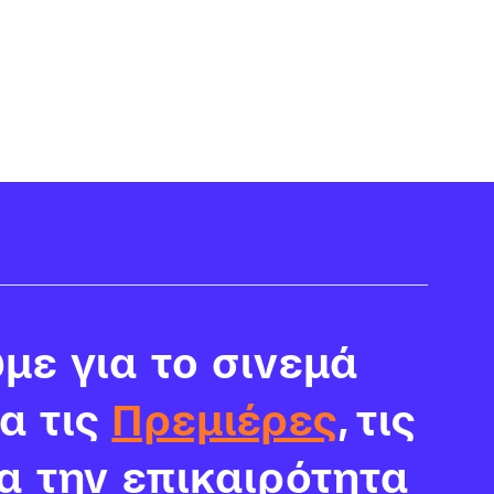
με για το σινεμά
ια τις
Πρεμιέρες
, τις
α την επικαιρότητα