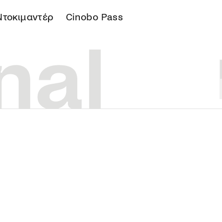
Ντοκιμαντέρ
Cinobo Pass
Α