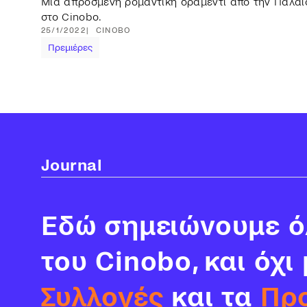
Μια απρόσμενη ρομαντική δραμεντί από την Παλαισ
στο Cinobo.
25/1/2022
CINOBO
Πρεμιέρες
Journal
Εδώ σημειώνουμε όλ
του Cinobo, και όχι
Συλλογές
και τα
Πρ