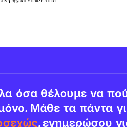
τίνη έρχεται αποκλειστικά
α όσα θέλουμε να πού
 μόνο. Μάθε τα πάντα γ
οσεχώς
, ενημερώσου γι