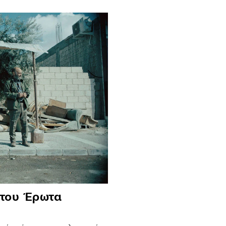
 του Έρωτα