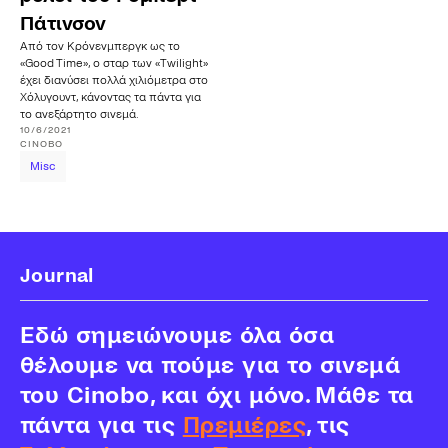
Πάτινσον
Από τον Κρόνενμπεργκ ως το
«Good Time», ο σταρ των «Twilight»
έχει διανύσει πολλά χιλιόμετρα στο
Χόλυγουντ, κάνοντας τα πάντα για
το ανεξάρτητο σινεμά.
10/6/2021
CINOBO
Misc
Journal
Εδώ σημειώνουμε όλα όσα
θέλουμε να πούμε για το σινεμά
του Cinobo, και όχι μόνο. Μάθε τα
πάντα για τις
Πρεμιέρες
, τις