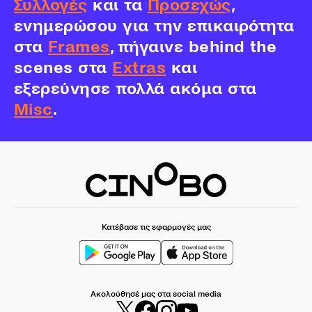
Συλλογές
και τα
Προσεχώς
,
ενημερώσου για την επικαιρότητα
στα
Frames
, πήγαινε behind the
scenes στα
Extras
και
εξερεύνησε πολλά ακόμα στα
Misc
.
Κατέβασε τις εφαρμογές μας
Ακολούθησέ μας στα social media