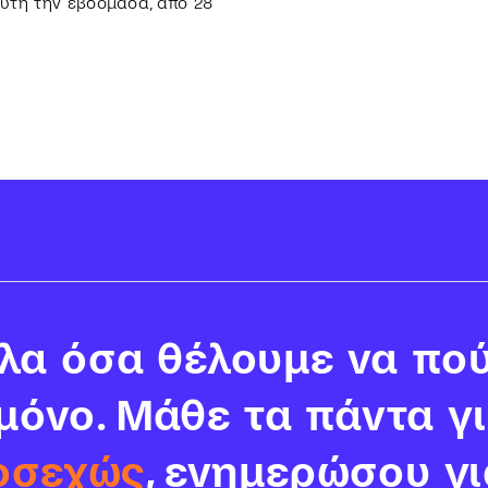
αυτή την εβδομάδα, από 28
α όσα θέλουμε να πού
 μόνο. Μάθε τα πάντα γ
οσεχώς
, ενημερώσου γι