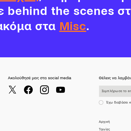
νε behind the scenes σ
ακόμα στα
Misc
.
Ακολούθησέ μας στα social media
Θέλεις να λαμβάν
Συμπλήρωσε το email σου
Έχω διαβάσει 
Αρχική
Ταινίες