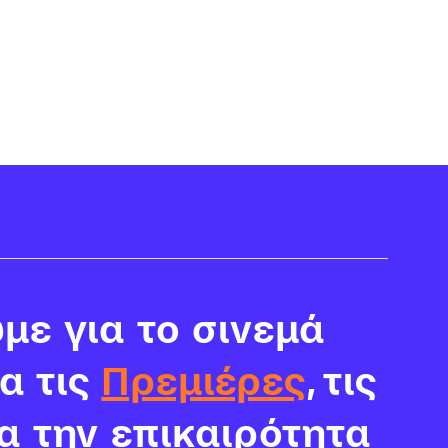
με για το σινεμά
ια τις
Πρεμιέρες
, τις
α την επικαιρότητα