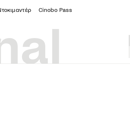
Ντοκιμαντέρ
Cinobo Pass
Α