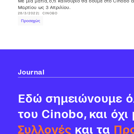
Με μια ματιά, ό,τι καινούριο θα δούμε στο Cinobo 
Μαρτίου ως 3 Απριλίου.
28/3/2022
CINOBO
Προσεχώς
Journal
Εδώ σημειώνουμε όλ
του Cinobo, και όχι
Συλλογές
και τα
Πρ