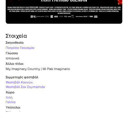
Στοιχεία
Σκηνοθεσία
Πατρίσιο Γκουσμάν
Γλώσσα
Ισπανικά
Άλλοι τίτλοι
My Imaginary Country | Mi País Imaginario
Συμμετοχές φεστιβάλ
Φεστιβάλ Καννών
,
Φεστιβάλ Σαν Σεμπαστιάν
Χώρα
Χιλή
,
Γαλλία
Υπότιτλοι
Ελληνικοί
Καταλληλότητα
Κ-15