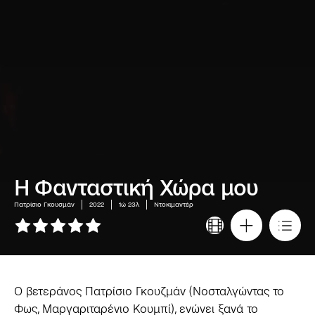
Η Φανταστική Χώρα μου
Πατρίσιο Γκουσμάν
2022
1ώ 23λ
Ντοκιμαντέρ
Ο βετεράνος Πατρίσιο Γκουζμάν (Νοσταλγώντας το
Φως, Μαργαριταρένιο Κουμπί), ενώνει ξανά το