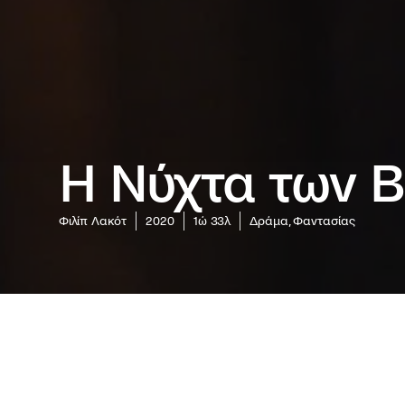
Η Νύχτα των 
Φιλίπ Λακότ
2020
1ώ 33λ
Δράμα, Φαντασίας
Υπάρχει 
από τις 