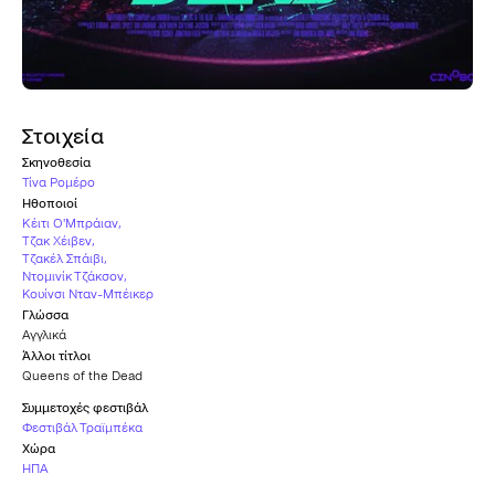
Στοιχεία
Σκηνοθεσία
Τίνα Ρομέρο
Ηθοποιοί
Κέιτι Ο'Μπράιαν
,
Τζακ Χέιβεν
,
Τζακέλ Σπάιβι
,
Ντομινίκ Τζάκσον
,
Κουίνσι Νταν-Μπέικερ
Γλώσσα
Αγγλικά
Άλλοι τίτλοι
Queens of the Dead
Συμμετοχές φεστιβάλ
Φεστιβάλ Τραϊμπέκα
Χώρα
ΗΠΑ
Υπότιτλοι