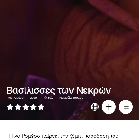
Βασίλισσες των Νεκρών
Τίνα Ρομέρο
2025
1ώ 39λ
Κωμωδία, Τρόμου
Η Τίνα Ρομέρο παίρνει την ζόμπι παράδοση του