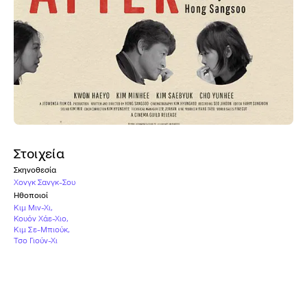
Στοιχεία
Σκηνοθεσία
Χονγκ Σανγκ-Σου
Ηθοποιοί
Κιμ Μιν-Χι
,
Κουόν Χάε-Χιο
,
Κιμ Σε-Μπιούκ
,
Τσο Γιούν-Χι
Γλώσσα
Κορεατικά
Άλλοι τίτλοι
The Day After | Geu-hu