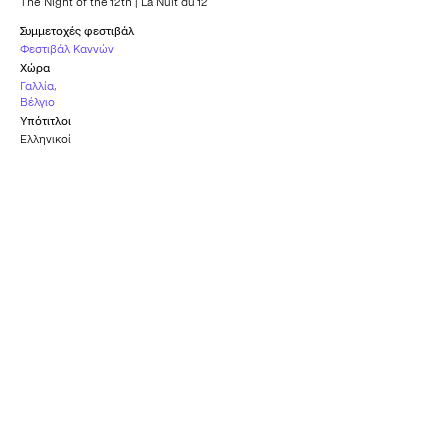
The Night of the 12th | La Nuit du 12
Συμμετοχές φεστιβάλ
Φεστιβάλ Καννών
Χώρα
Γαλλία
,
Βέλγιο
Υπότιτλοι
Ελληνικοί
Επίσημη Συμμετοχή -
Βραβείο Καλύτερης
Cannes Premiere
Ταινίας
ΦΕΣΤΙΒΆΛ ΚΑΝΝΏΝ
ΒΡΑΒΕΊΑ ΣΕΖΆΡ
2022
2023
Βραβείο Καλύτερου
Βραβείο Καλύτερης
Β' Ανδρικού Ρόλου
Σκηνοθεσίας
(Μπουλί Λανέρ)
ΒΡΑΒΕΊΑ ΣΕΖΆΡ
ΒΡΑΒΕΊΑ ΣΕΖΆΡ
2023
2023