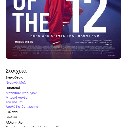
Στοιχεία
Σκηνοθεσία
Ντομινίκ Μολ
Ηθοποιοί
Μπαστιάν Μπουγιόν
,
Μπουλί Λανέρ
,
Τεό Κολμπί
,
Λουλά Κοτόν-Φραπιέ
Γλώσσα
Γαλλικά
Άλλοι τίτλοι