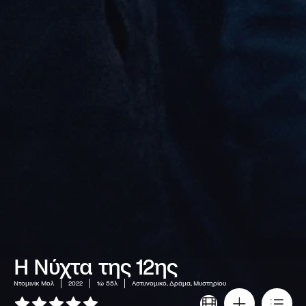
Η Νύχτα της 12ης
Ντομινίκ Μολ
2022
1ώ 55λ
Αστυνομικό, Δράμα, Μυστηρίου