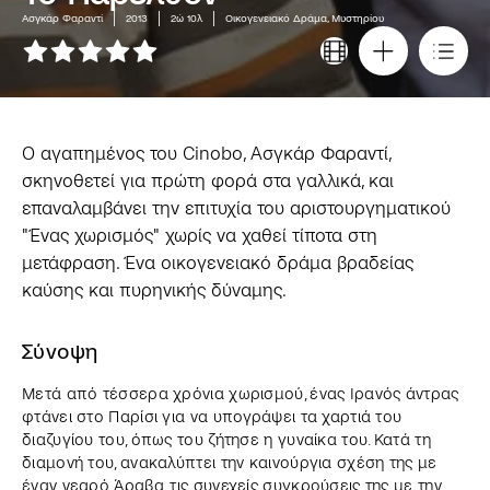
Ασγκάρ Φαραντί
2013
2ώ 10λ
Οικογενειακό Δράμα, Μυστηρίου
Ο αγαπημένος του Cinobo, Ασγκάρ Φαραντί,
σκηνοθετεί για πρώτη φορά στα γαλλικά, και
επαναλαμβάνει την επιτυχία του αριστουργηματικού
"Ένας χωρισμός" χωρίς να χαθεί τίποτα στη
μετάφραση. Ένα οικογενειακό δράμα βραδείας
καύσης και πυρηνικής δύναμης.
Σύνοψη
Mετά από τέσσερα χρόνια χωρισμού, ένας Ιρανός άντρας
φτάνει στο Παρίσι για να υπογράψει τα χαρτιά του
διαζυγίου του, όπως του ζήτησε η γυναίκα του. Κατά τη
διαμονή του, ανακαλύπτει την καινούργια σχέση της με
έναν νεαρό Άραβα, τις συνεχείς συγκρούσεις της με την