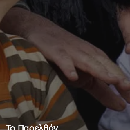
Το Παρελθόν