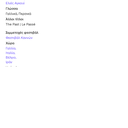
Ελιές Αγκουί
Γλώσσα
Γαλλικά
,
Περσικά
Άλλοι τίτλοι
The Past | Le Passé
Συμμετοχές φεστιβάλ
Φεστιβάλ Καννών
Χώρα
Γαλλία
,
Ιταλία
,
Βέλγιο
,
Ιράν
Υπότιτλοι
Ελληνικοί
Καταλληλότητα
Κ-12
Υποψηφιότητα
Βραβείο Α’
Καλύτερης
Γυναικείου Ρόλου
Ξενόγλωσσης Ταινίας
(Μπερενίζ Μπεζό)
ΧΡΥΣΈΣ ΣΦΑΊΡΕΣ
ΦΕΣΤΙΒΆΛ ΚΑΝΝΏΝ