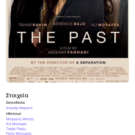
Στοιχεία
Σκηνοθεσία
Ασγκάρ Φαραντί
Ηθοποιοί
Μπερενίς Μπεζό
,
Αλί Μοσαφά
,
Ταχάρ Ραχίμ
,
Πολίν Μπουρλέ
,