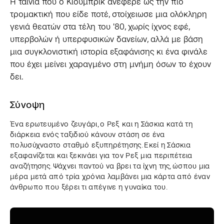
Η ταινία που ο Κιούμπρικ ανέφερε ως την πιο
τρομακτική που είδε ποτέ, στοίχειωσε μια ολόκληρη
γενιά θεατών στα τέλη του '80, χωρίς ίχνος εφέ,
υπερβολών ή υπερφυσικών δανείων, αλλά με βάση
μια συγκλονιστική ιστορία εξαφάνισης κι ένα φινάλε
που έχει μείνει χαραγμένο στη μνήμη όσων το έχουν
δει.
Σύνοψη
Ένα ερωτευμένο ζευγάρι, ο Ρεξ και η Σάσκια κατά τη
διάρκεια ενός ταξιδιού κάνουν στάση σε ένα
πολυσύχναστο σταθμό εξυπηρέτησης. Εκεί η Σάσκια
εξαφανίζεται και ξεκινάει για τον Ρεξ μια περιπέτεια
αναζήτησης. Ψάχνει παντού να βρει τα ίχνη της, ώσπου μια
μέρα μετά από τρία χρόνια λαμβάνει μια κάρτα από έναν
άνθρωπο που ξέρει τι απέγινε η γυναίκα του.