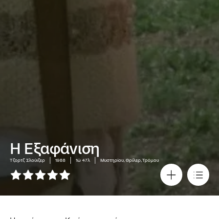
Η Εξαφάνιση
Τζορτζ Σλούιζερ
1988
1ώ 47λ
Μυστηρίου, Θρίλερ, Τρόμου