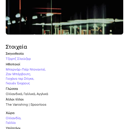
Στοιχεία
Σκηνοθεσία
Τζορτζ Σλούιζερ
Ηθοποιοί
Μπερνάρ-Πιέρ Ντοναντιέ
,
Zαν Μπέρβουτς
,
Γιοχάνα τερ Στίγκε
,
Γκουέν Έκχαους
Γλώσσα
Ολλανδικά
,
Γαλλικά
,
Αγγλικά
Άλλοι τίτλοι
The Vanishing | Spoorloos
Χώρα
Ολλανδία
,
Γαλλία
Υπότιτλοι