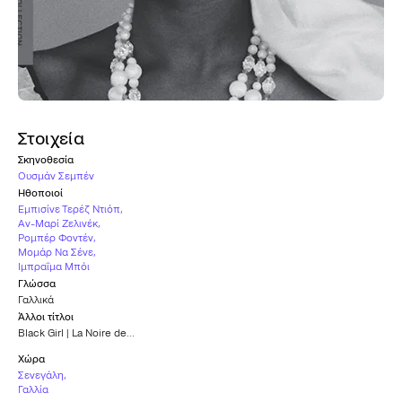
Στοιχεία
Σκηνοθεσία
Ουσμάν Σεμπέν
Ηθοποιοί
Εμπισίνε Τερέζ Ντιόπ
,
Αν-Μαρί Ζελινέκ
,
Ρομπέρ Φοντέν
,
Μομάρ Να Σένε
,
Ιμπραΐμα Μπόι
Γλώσσα
Γαλλικά
Άλλοι τίτλοι
Black Girl | La Noire de...
Χώρα
Σενεγάλη
,
Γαλλία