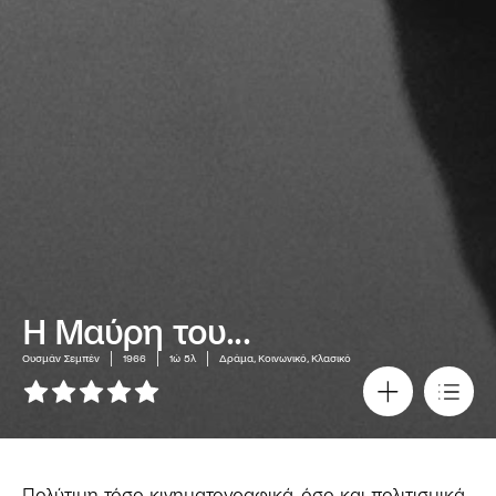
Η Μαύρη του...
Ουσμάν Σεμπέν
1966
1ώ 5λ
Δράμα, Κοινωνικό, Κλασικό