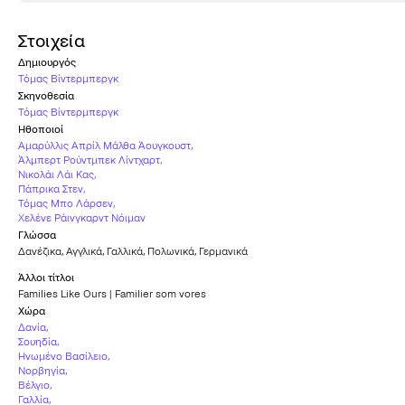
Στοιχεία
Δημιουργός
Τόμας Βίντερμπεργκ
Σκηνοθεσία
Τόμας Βίντερμπεργκ
Ηθοποιοί
Αμαρύλλις Απρίλ Μάλθα Άουγκουστ
,
Άλμπερτ Ρούντμπεκ Λίντχαρτ
,
Νικολάι Λάι Κας
,
Πάπρικα Στεν
,
Τόμας Μπο Λάρσεν
,
Χελένε Ράινγκαρντ Νόιμαν
Γλώσσα
Δανέζικα
,
Αγγλικά
,
Γαλλικά
,
Πολωνικά
,
Γερμανικά
Άλλοι τίτλοι
Families Like Ours | Familier som vores
Χώρα
Δανία
,
Σουηδία
,
Ηνωμένο Βασίλειο
,
Νορβηγία
,
Βέλγιο
,
Γαλλία
,