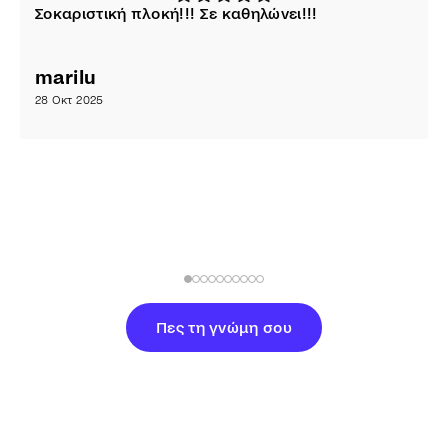
Σοκαριστική πλοκή!!! Σε καθηλώνει!!!
marilu
28 Οκτ 2025
.
Πες τη γνώμη σου
Παρόμοιες προτάσεις