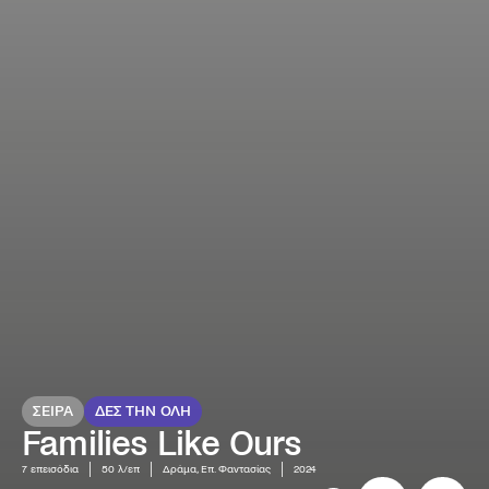
ΣΕΙΡΑ
ΔΕΣ ΤΗΝ ΟΛΗ
Families Like Ours
7
επεισόδια
50 λ/επ
Δράμα, Επ. Φαντασίας
2024