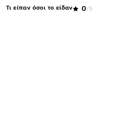
Τι είπαν όσοι το είδαν
0
/5
Αγαπάμε Σμαράγδα
coolangeliki
08 Ιαν 2025
Πες τη γνώμη σου
Παρόμοιες προτάσεις