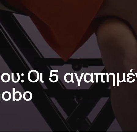
ου: Οι 5 αγαπημέ
nobo