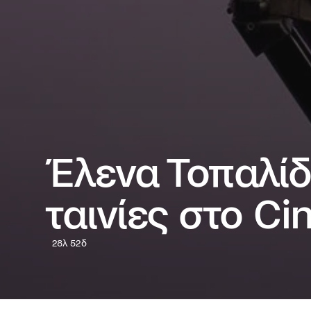
Έλενα Τοπαλίδ
ταινίες στο Ci
28λ 52δ